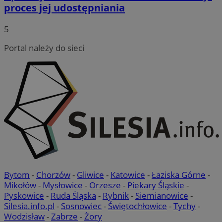
proces jej udostępniania
5
Portal należy do sieci
Bytom
-
Chorzów
-
Gliwice
-
Katowice
-
Łaziska Górne
-
Mikołów
-
Mysłowice
-
Orzesze
-
Piekary Śląskie
-
Pyskowice
-
Ruda Śląska
-
Rybnik
-
Siemianowice
-
Silesia.info.pl
-
Sosnowiec
-
Świętochłowice
-
Tychy
-
Wodzisław
-
Zabrze
-
Żory