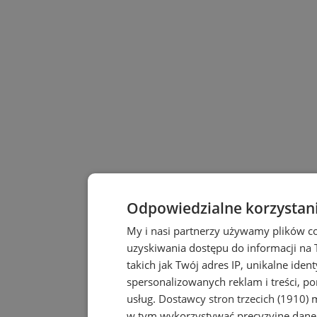
Odpowiedzialne korzystan
My i nasi partnerzy używamy plików c
uzyskiwania dostępu do informacji na
takich jak Twój adres IP, unikalne iden
spersonalizowanych reklam i treści, po
usług.
Dostawcy stron trzecich (1910)
m
w tym wykorzystywać precyzyjne dane 