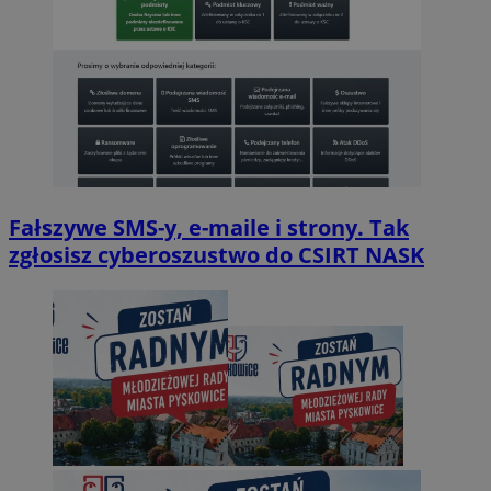
Fałszywe SMS-y, e-maile i strony. Tak
zgłosisz cyberoszustwo do CSIRT NASK