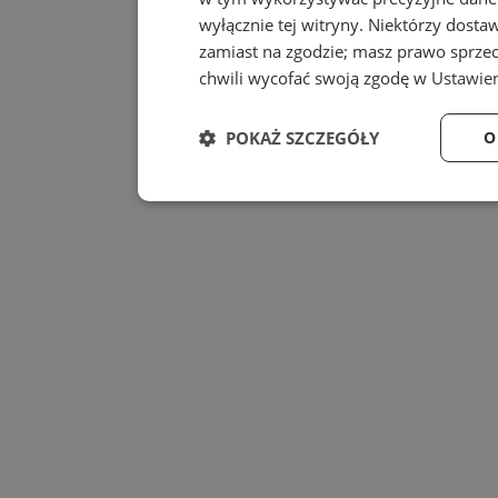
wyłącznie tej witryny. Niektórzy dost
zamiast na zgodzie; masz prawo sprze
chwili wycofać swoją zgodę w
Ustawien
POKAŻ SZCZEGÓŁY
O
Niezbędne
Wydajność
Niezbędne
Wydajność
Niezbędne pliki cookie umożliwiają korzystanie z
zarządzanie kontem. Bez niezbędnych plików cook
Provider
/
Nazwa
Domena