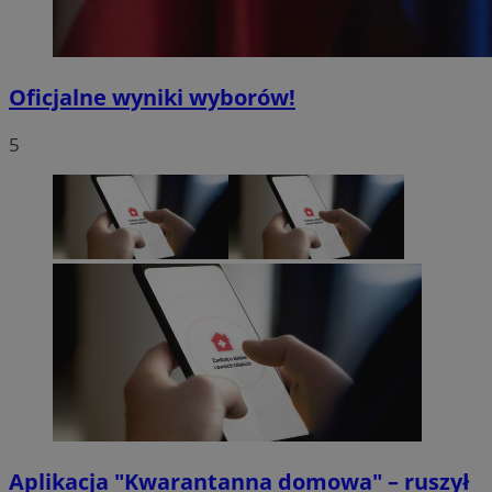
Oficjalne wyniki wyborów!
5
Aplikacja "Kwarantanna domowa" – ruszył