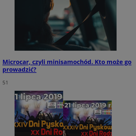
Microcar, czyli minisamochód. Kto może go
prowadzić?
51