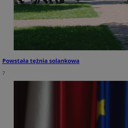
Powstała tężnia solankowa
7