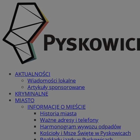
AKTUALNOŚCI
Wiadomości lokalne
Artykuły sponsorowane
KRYMINALNE
MIASTO
INFORMACJE O MIEŚCIE
Historia miasta
Ważne adresy i telefony
Harmonogram wywozu odpadów
Kościoły i Msze Święte w Pyskowicach
Rozkłady jazdy w Pyskowicach