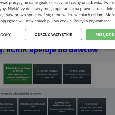
wać precyzyjne dane geolokalizacyjne i cechy urządzenia. Twoje
tryny. Niektórzy dostawcy mogą opierać się na prawnie uzasadnio
ie; masz prawo sprzeciwić się temu w
Ustawieniach reklam
. Może
woją zgodę w
Ustawieniach plików cookie
.
Polityka prywatności
EGÓŁY
ODRZUĆ WSZYSTKIE
PRZEJDŹ 
ą. RCKiK apeluje do dawców
Wydajność
Targetowanie
Funkcjonalność
Ni
ezbędne
Wydajność
Targetowanie
Funkcjonalność
Niesklasyfikow
ie umożliwiają korzystanie z podstawowych funkcji strony internetowej, takich jak log
Bez niezbędnych plików cookie nie można prawidłowo korzystać ze strony internetowe
Provider
/
Okres
Opis
Domena
przechowywania