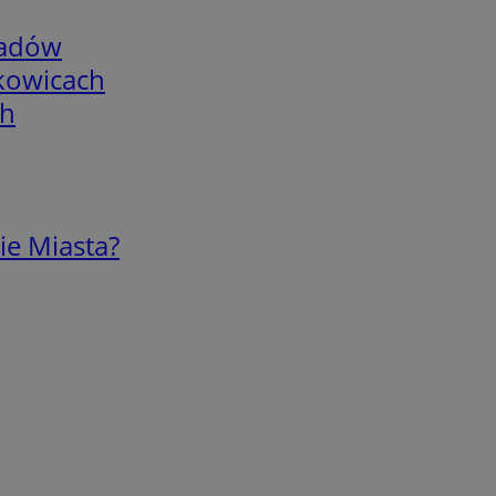
adów
skowicach
ch
ie Miasta?