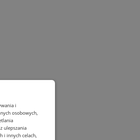
ywania i
danych osobowych,
etlania
az ulepszania
 i innych celach,