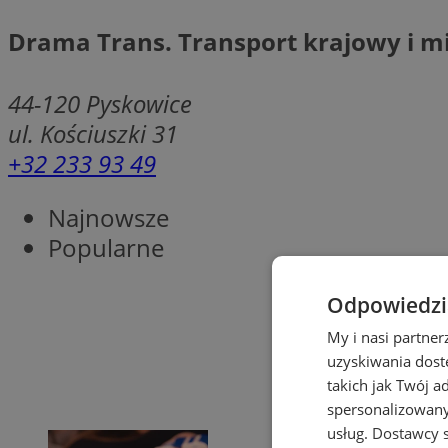
Drama Trans. Transport krajowy i 
44-120
Pyskowice
ul. Kościuszki 31
+32 233 93 49
Najnowsze
Popularne
Odpowiedzia
My i nasi partne
uzyskiwania dost
takich jak Twój a
spersonalizowanyc
usług.
Dostawcy s