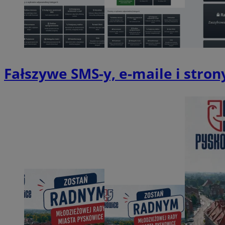
SessID
QeSessID
MvSessID
VISITOR_PRIVACY_
Fałszywe SMS-y, e-maile i stron
CookieScriptConse
__cf_bm
__cf_bm