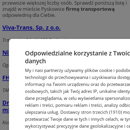
przewozie większej liczby osób. Sprawdź poniższą listę i
znajdź w mieście Pyskowice
firmę transportową
odpowiednią dla Ciebie.
Viva-Trans. Sp. z o.o.
Traugutta 84, 44-120 Pyskowice
Niekotrans-Nova Sp. z o.o.
Odpowiedzialne korzystanie z Twoi
danych
Ogrodowa, 44-120 Pyskowice
My i nasi partnerzy używamy plików cookie i podob
FHU NOVITECH
technologii do przechowywania i uzyskiwania dostę
informacji na Twoim urządzeniu oraz do przetwarza
TARGOWA, 44-120 Pyskowice
osobowych, takich jak Twój adres IP, unikalne identyf
dane przeglądania, w celu wyświetlania spersonali
Drama Trans. Transport krajowy i
reklam i treści, pomiaru reklam i treści, analizy odb
międzynarodowy
ulepszania usług.
Dostawcy stron trzecich (1910)
mog
przetwarzać Twoje dane w tych i innych celach, w t
Kościuszki 31, 44-120 Pyskowice
wykorzystywać precyzyjne dane geolokalizacyjne i c