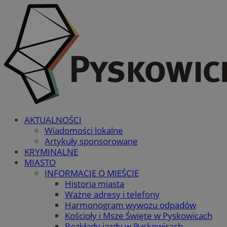
AKTUALNOŚCI
Wiadomości lokalne
Artykuły sponsorowane
KRYMINALNE
MIASTO
INFORMACJE O MIEŚCIE
Historia miasta
Ważne adresy i telefony
Harmonogram wywozu odpadów
Kościoły i Msze Święte w Pyskowicach
Rozkłady jazdy w Pyskowicach