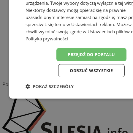
urządzenia. Twoje wybory dotyczą wyłącznie tej witr
Dodaj firmę
Niektórzy dostawcy mogą opierać się na prawnie
Pozostałe firmy w kategorii
uzasadnionym interesie zamiast na zgodzie; masz p
sprzeciwić się temu w
Ustawieniach reklam
. Możesz
reklama
chwili wycofać swoją zgodę w
Ustawieniach plików 
Polityka prywatności
Tworzenie stron www -
Pyskowice
PRZEJDŹ DO PORTALU
reklama
ODRZUĆ WSZYSTKIE
reklama
Portal należy do sieci
POKAŻ SZCZEGÓŁY
Niezbędne
Wydajność
Targetowanie
Funkc
Niesklasyfikowane