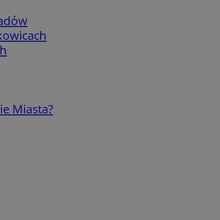
adów
skowicach
ch
ie Miasta?