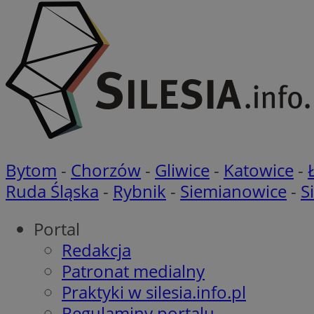
__Secure-
ROLLOUT_TOKEN
FCCDCF
__gads
OAID
Bytom
-
Chorzów
-
Gliwice
-
Katowice
-
Ruda Śląska
-
Rybnik
-
Siemianowice
-
S
Portal
Redakcja
Patronat medialny
Praktyki w silesia.info.pl
Regulaminy portalu