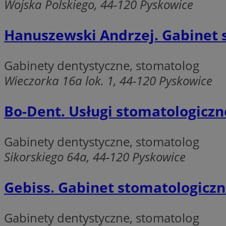
Wojska Polskiego, 44-120 Pyskowice
Niezbędne pliki cook
zarządzanie kontem. 
Hanuszewski Andrzej. Gabinet s
Nazwa
SessID
Gabinety dentystyczne, stomatolog
QeSessID
Wieczorka 16a lok. 1, 44-120 Pyskowice
MvSessID
VISITOR_PRIVACY_
Bo-Dent. Usługi stomatologiczne
Gabinety dentystyczne, stomatolog
CookieScriptConse
Sikorskiego 64a, 44-120 Pyskowice
Gebiss. Gabinet stomatologiczn
__cf_bm
Gabinety dentystyczne, stomatolog
__cf_bm