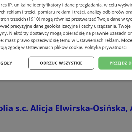
dres IP, unikalne identyfikatory i dane przeglądania, w celu wyświ
h reklam i treści, pomiaru reklam i treści, analizy odbiorców or
y
tron trzecich (1910)
mogą również przetwarzać Twoje dane w tych
wać precyzyjne dane geolokalizacyjne i cechy urządzenia. Twoje
tryny. Niektórzy dostawcy mogą opierać się na prawnie uzasadnio
ie; masz prawo sprzeciwić się temu w
Ustawieniach reklam
. Może
woją zgodę w
Ustawieniach plików cookie
.
Polityka prywatności
 NZOZ. Gaweł J.
EGÓŁY
ODRZUĆ WSZYSTKIE
PRZEJDŹ 
Wydajność
Targetowanie
Funkcjonalność
Ni
a s.c. Alicja Elwirska-Osińska,
ezbędne
Wydajność
Targetowanie
Funkcjonalność
Niesklasyfikow