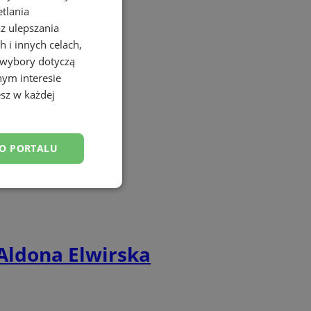
etlania
az ulepszania
 i innych celach,
 wybory dotyczą
nym interesie
sz w każdej
DO PORTALU
esklasyfikowane
 Aldona Elwirska
ane