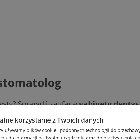
 stomatolog
ntysty? Sprawdź zaufane
gabinety denty
icy Pyskowic, oferujących takie usługi ja
lne korzystanie z Twoich danych
tomatologia estetyczna, leczenie próchni
ych
przyjaznym dzieciom. Wybierz swoje
rzy używamy plików cookie i podobnych technologii do przechow
ępu do informacji na Twoim urządzeniu oraz do przetwarzania 