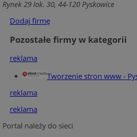
Rynek 29 lok. 30, 44-120 Pyskowice
Dodaj firmę
Nazwa
Nazwa
Pozostałe firmy w kategorii
ustat_y6rnhl0sgwc
Nazwa
ustat_qtixygjb9ub
ustat_gid
test_cookie
__Secure-YNID
reklama
ustat_ucijhkzXjde3
IDE
ustat_9myf32XcXje
Tworzenie stron www - Py
__eoi
ustat_e1fXggjnd6q
reklama
ustat_ugr1v6n1xr
YSC
_ga_KRG642HW80
ustat_0qdml9jpb4p
reklama
ustat_a7pd4yq9deX
VISITOR_INFO1_LIV
__gpi
ustat_icx3j72fr3j1j
Portal należy do sieci
ustat_h2aqrz9xfljy
_ga
_fbp