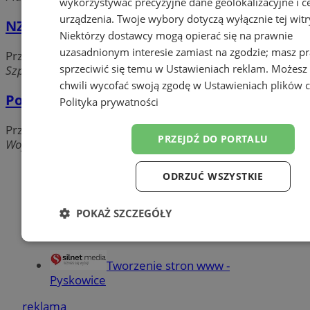
wykorzystywać precyzyjne dane geolokalizacyjne i c
urządzenia. Twoje wybory dotyczą wyłącznie tej witr
NZOZ Poradnia Chorób Płuc
Niektórzy dostawcy mogą opierać się na prawnie
uzasadnionym interesie zamiast na zgodzie; masz p
Przychodnie i poradnie
sprzeciwić się temu w
Ustawieniach reklam
. Możesz
Szpitalna 1, 44-120 Pyskowice
chwili wycofać swoją zgodę w
Ustawieniach plików 
Poradnia dla Dzieci
Polityka prywatności
Przychodnie i poradnie
PRZEJDŹ DO PORTALU
Wojska Polskiego 10, 44-120 Pyskowice
Dodaj firmę
ODRZUĆ WSZYSTKIE
Pozostałe firmy w kategorii
POKAŻ SZCZEGÓŁY
reklama
Niezbędne
Wydajność
Targetowanie
Funkc
Tworzenie stron www -
Pyskowice
Niesklasyfikowane
reklama