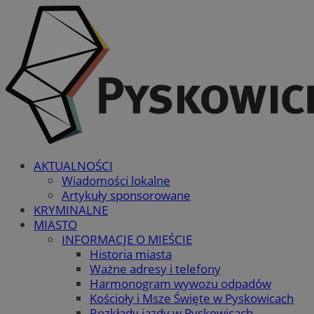
AKTUALNOŚCI
Wiadomości lokalne
Artykuły sponsorowane
KRYMINALNE
MIASTO
INFORMACJE O MIEŚCIE
Historia miasta
Ważne adresy i telefony
Harmonogram wywozu odpadów
Kościoły i Msze Święte w Pyskowicach
Rozkłady jazdy w Pyskowicach