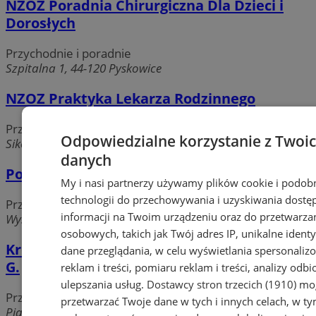
NZOZ Poradnia Chirurgiczna Dla Dzieci i
Dorosłych
Przychodnie i poradnie
Szpitalna 1, 44-120 Pyskowice
NZOZ Praktyka Lekarza Rodzinnego
Przychodnie i poradnie
Odpowiedzialne korzystanie z Twoi
Sikorskiego 64A, 44-120 Pyskowice
danych
Poradnia Psychologiczno-Pedagogiczna
My i nasi partnerzy używamy plików cookie i podob
technologii do przechowywania i uzyskiwania dostę
Przychodnie i poradnie
informacji na Twoim urządzeniu oraz do przetwarza
Wyszyńskiego 37, 44-120 Pyskowice
osobowych, takich jak Twój adres IP, unikalne identyf
Kroll-Med. Doradztwo medyczne. Kroliński
dane przeglądania, w celu wyświetlania spersonali
G.
reklam i treści, pomiaru reklam i treści, analizy odb
ulepszania usług.
Dostawcy stron trzecich (1910)
mog
Przychodnie i poradnie
przetwarzać Twoje dane w tych i innych celach, w t
Piaskowa 3, 44-120 Pyskowice