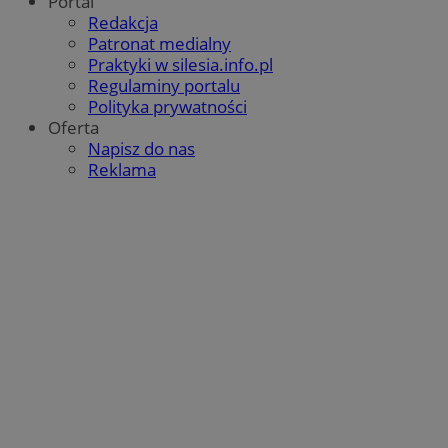
Portal
MvSessID
pyskowice.com.pl
1 rok
Redakcja
Patronat medialny
Praktyki w silesia.info.pl
VISITOR_PRIVACY_METADATA
5 miesięcy
YouTube
Regulaminy portalu
tygodni
.youtube.com
Polityka prywatności
Oferta
Napisz do nas
Reklama
Google Privacy Policy
CookieScriptConsent
4 tygodnie 2
CookieScript
pyskowice.com.pl