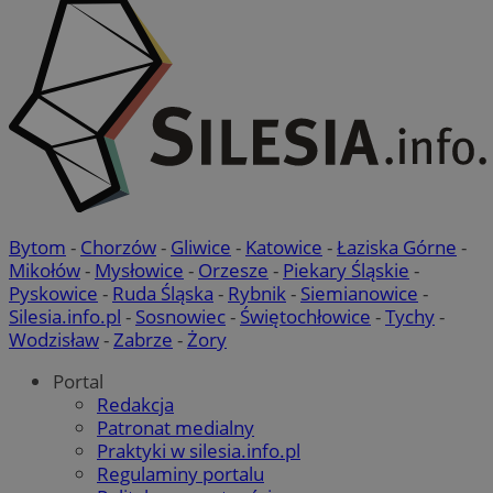
Bytom
-
Chorzów
-
Gliwice
-
Katowice
-
Łaziska Górne
-
Mikołów
-
Mysłowice
-
Orzesze
-
Piekary Śląskie
-
Pyskowice
-
Ruda Śląska
-
Rybnik
-
Siemianowice
-
Silesia.info.pl
-
Sosnowiec
-
Świętochłowice
-
Tychy
-
Wodzisław
-
Zabrze
-
Żory
Portal
Redakcja
Patronat medialny
Praktyki w silesia.info.pl
Regulaminy portalu