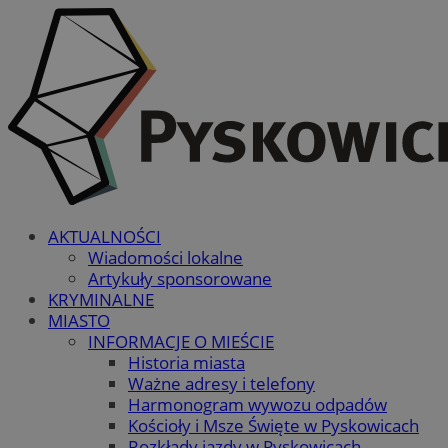
AKTUALNOŚCI
Wiadomości lokalne
Artykuły sponsorowane
KRYMINALNE
MIASTO
INFORMACJE O MIEŚCIE
Historia miasta
Ważne adresy i telefony
Harmonogram wywozu odpadów
Kościoły i Msze Święte w Pyskowicach
Rozkłady jazdy w Pyskowicach