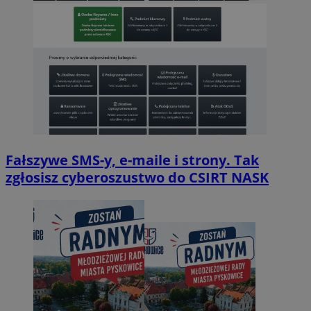
Fałszywe SMS-y, e-maile i strony. Tak
zgłosisz cyberoszustwo do CSIRT NASK