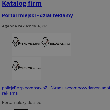
Katalog firm
Portal miejski - dział reklamy
Agencje reklamowe, PR
policja
Bezpieczeństwo
ZUS
Kradzież
pomoc
wydarzenia
do
reklama
Portal należy do sieci