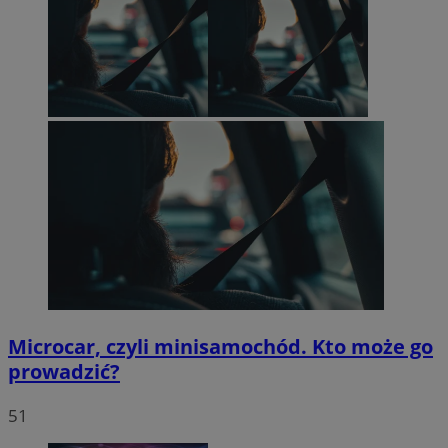
Microcar, czyli minisamochód. Kto może go
prowadzić?
51