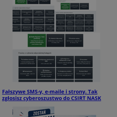
Fałszywe SMS-y, e-maile i strony. Tak
zgłosisz cyberoszustwo do CSIRT NASK