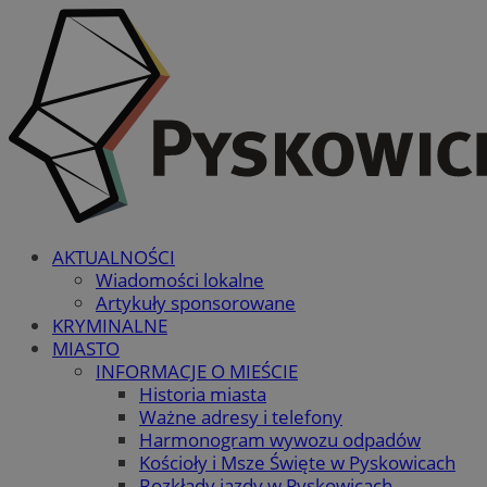
AKTUALNOŚCI
Wiadomości lokalne
Artykuły sponsorowane
KRYMINALNE
MIASTO
INFORMACJE O MIEŚCIE
Historia miasta
Ważne adresy i telefony
Harmonogram wywozu odpadów
Kościoły i Msze Święte w Pyskowicach
Rozkłady jazdy w Pyskowicach