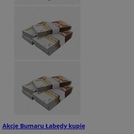
Akcje Bumaru Łabędy kupię