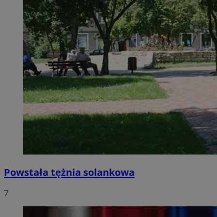
Powstała tężnia solankowa
7