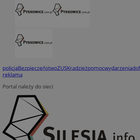
policja
Bezpieczeństwo
ZUS
Kradzież
pomoc
wydarzenia
do
reklama
Portal należy do sieci