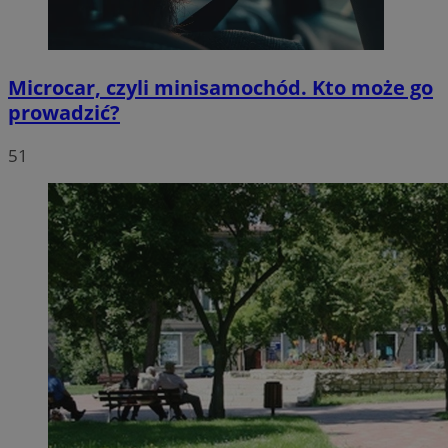
Microcar, czyli minisamochód. Kto może go
prowadzić?
51