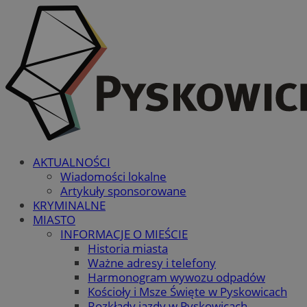
AKTUALNOŚCI
Wiadomości lokalne
Artykuły sponsorowane
KRYMINALNE
MIASTO
INFORMACJE O MIEŚCIE
Historia miasta
Ważne adresy i telefony
Harmonogram wywozu odpadów
Kościoły i Msze Święte w Pyskowicach
Rozkłady jazdy w Pyskowicach