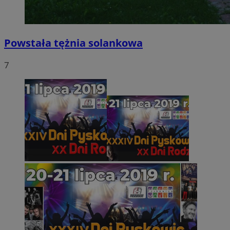
Powstała tężnia solankowa
7