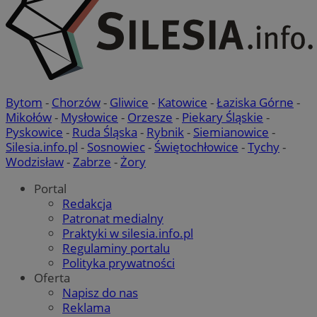
Bytom
-
Chorzów
-
Gliwice
-
Katowice
-
Łaziska Górne
-
Mikołów
-
Mysłowice
-
Orzesze
-
Piekary Śląskie
-
Pyskowice
-
Ruda Śląska
-
Rybnik
-
Siemianowice
-
Silesia.info.pl
-
Sosnowiec
-
Świętochłowice
-
Tychy
-
Wodzisław
-
Zabrze
-
Żory
Portal
Redakcja
Patronat medialny
Praktyki w silesia.info.pl
Regulaminy portalu
Polityka prywatności
Oferta
Napisz do nas
Reklama