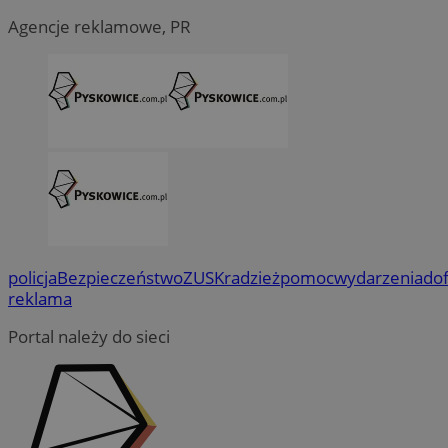
Agencje reklamowe, PR
policja
Bezpieczeństwo
ZUS
Kradzież
pomoc
wydarzenia
do
reklama
Portal należy do sieci