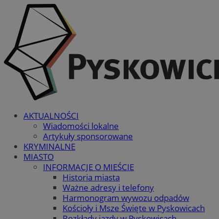
AKTUALNOŚCI
Wiadomości lokalne
Artykuły sponsorowane
KRYMINALNE
MIASTO
INFORMACJE O MIEŚCIE
Historia miasta
Ważne adresy i telefony
Harmonogram wywozu odpadów
Kościoły i Msze Święte w Pyskowicach
Rozkłady jazdy w Pyskowicach