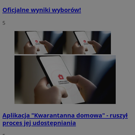
Oficjalne wyniki wyborów!
5
Aplikacja "Kwarantanna domowa" - ruszył
proces jej udostępniania