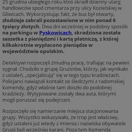
25 grudnia ubiegłego roku ktoś skradł dzienny utarg
handlowców spod cmentarza przy ulicy Kozielskiej w
Gliwicach. Wykorzystując fakt, że bus był otwarty,
złodzieje zabrali pozostawione w nim ponad 6
tysięcy złotych
. Dwa dni wcześniej w podobny sposób
na parkingu w
Pyskowicach
, skradziona została
saszetka z pieniędzmi i kartą płatniczą, z której
kilkakrotnie wypłacono pieniądze w
województwie opolskim.
Detektywi rozpoczęli żmudną pracę, trafiając na pewien
sygnał. Chodziło o grupę Gruzinów, którzy, jak wynikało
z ustaleń, „specjalizują” się w tego typu kradzieżach.
Policjanci nawiązali kontakt ze śledczymi z radomskiej
komendy, gdyż właśnie tam doszło do podobnej
kradzieży. Wytypowane zostały dwa auta, którymi
mogli poruszać się podejrzani.
Rozpoczęło się namierzanie miejsca stacjonowania
grupy. Wszystko wskazywało, że trop jest właściwy,
gdyż ustaleni już wtedy z imienia i nazwiska obywatele
Gruzji byli wcześniej karani. Poza tym Komenda