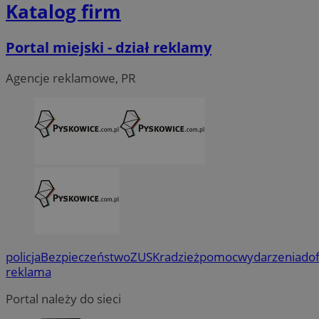
Katalog firm
Portal miejski - dział reklamy
Agencje reklamowe, PR
policja
Bezpieczeństwo
ZUS
Kradzież
pomoc
wydarzenia
do
reklama
Portal należy do sieci