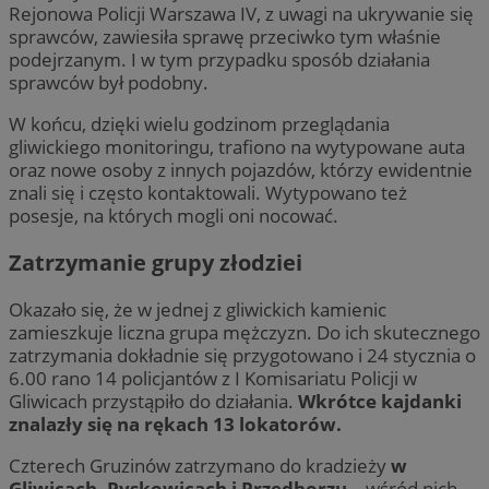
Rejonowa Policji Warszawa IV, z uwagi na ukrywanie się
sprawców, zawiesiła sprawę przeciwko tym właśnie
podejrzanym. I w tym przypadku sposób działania
sprawców był podobny.
W końcu, dzięki wielu godzinom przeglądania
gliwickiego monitoringu, trafiono na wytypowane auta
oraz nowe osoby z innych pojazdów, którzy ewidentnie
znali się i często kontaktowali. Wytypowano też
posesje, na których mogli oni nocować.
Zatrzymanie grupy złodziei
Okazało się, że w jednej z gliwickich kamienic
zamieszkuje liczna grupa mężczyzn. Do ich skutecznego
zatrzymania dokładnie się przygotowano i 24 stycznia o
6.00 rano 14 policjantów z I Komisariatu Policji w
Gliwicach przystąpiło do działania.
Wkrótce kajdanki
znalazły się na rękach 13 lokatorów.
Czterech Gruzinów zatrzymano do kradzieży
w
Gliwicach, Pyskowicach i Przedborzu
– wśród nich