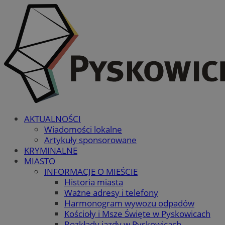
AKTUALNOŚCI
Wiadomości lokalne
Artykuły sponsorowane
KRYMINALNE
MIASTO
INFORMACJE O MIEŚCIE
Historia miasta
Ważne adresy i telefony
Harmonogram wywozu odpadów
Kościoły i Msze Święte w Pyskowicach
Rozkłady jazdy w Pyskowicach