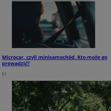
Microcar, czyli minisamochód. Kto może go
prowadzić?
51