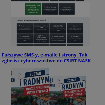
Fałszywe SMS-y, e-maile i strony. Tak
zgłosisz cyberoszustwo do CSIRT NASK