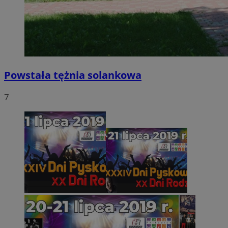
Powstała tężnia solankowa
7