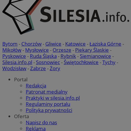
Bytom
-
Chorzów
-
Gliwice
-
Katowice
-
Łaziska Górne
-
Mikołów
-
Mysłowice
-
Orzesze
-
Piekary Śląskie
-
Pyskowice
-
Ruda Śląska
-
Rybnik
-
Siemianowice
-
Silesia.info.pl
-
Sosnowiec
-
Świętochłowice
-
Tychy
-
Wodzisław
-
Zabrze
-
Żory
Portal
Redakcja
Patronat medialny
Praktyki w silesia.info.pl
Regulaminy portalu
Polityka prywatności
Oferta
Napisz do nas
Reklama