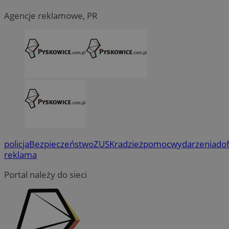
Agencje reklamowe, PR
policja
Bezpieczeństwo
ZUS
Kradzież
pomoc
wydarzenia
do
reklama
Portal należy do sieci