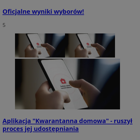
Oficjalne wyniki wyborów!
5
Aplikacja "Kwarantanna domowa" - ruszył
proces jej udostępniania