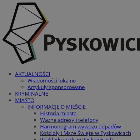
AKTUALNOŚCI
Wiadomości lokalne
Artykuły sponsorowane
KRYMINALNE
MIASTO
INFORMACJE O MIEŚCIE
Historia miasta
Ważne adresy i telefony
Harmonogram wywozu odpadów
Kościoły i Msze Święte w Pyskowicach
Rozkłady jazdy w Pyskowicach