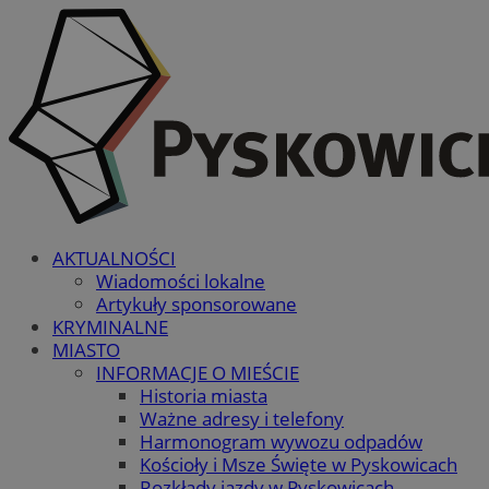
AKTUALNOŚCI
Wiadomości lokalne
Artykuły sponsorowane
KRYMINALNE
MIASTO
INFORMACJE O MIEŚCIE
Historia miasta
Ważne adresy i telefony
Harmonogram wywozu odpadów
Kościoły i Msze Święte w Pyskowicach
Rozkłady jazdy w Pyskowicach