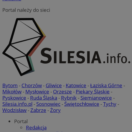
Portal należy do sieci
Bytom
-
Chorzów
-
Gliwice
-
Katowice
-
Łaziska Górne
-
Mikołów
-
Mysłowice
-
Orzesze
-
Piekary Śląskie
-
Pyskowice
-
Ruda Śląska
-
Rybnik
-
Siemianowice
-
Silesia.info.pl
-
Sosnowiec
-
Świętochłowice
-
Tychy
-
Wodzisław
-
Zabrze
-
Żory
Portal
Redakcja