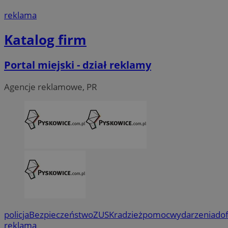
reklama
Katalog firm
Portal miejski - dział reklamy
Agencje reklamowe, PR
policja
Bezpieczeństwo
ZUS
Kradzież
pomoc
wydarzenia
do
reklama