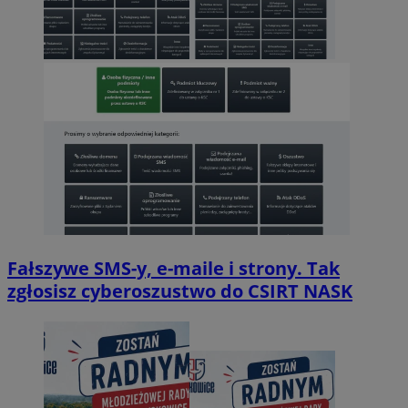
Fałszywe SMS-y, e-maile i strony. Tak
zgłosisz cyberoszustwo do CSIRT NASK