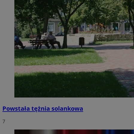
Powstała tężnia solankowa
7