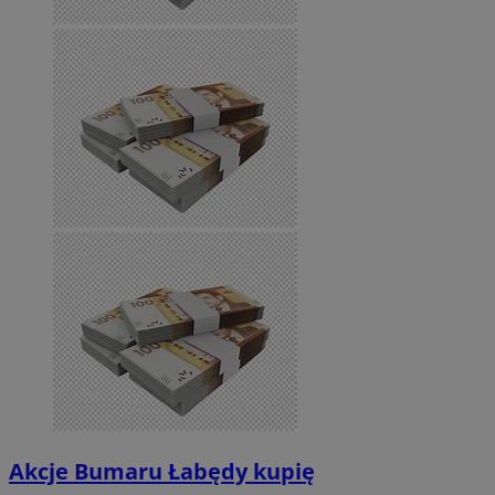
Akcje Bumaru Łabędy kupię