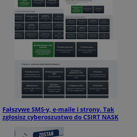
Fałszywe SMS-y, e-maile i strony. Tak
zgłosisz cyberoszustwo do CSIRT NASK