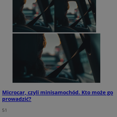
Microcar, czyli minisamochód. Kto może go
prowadzić?
51