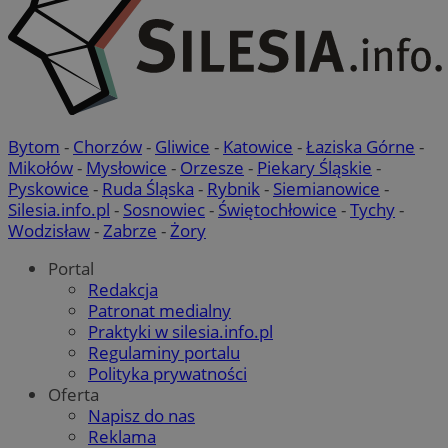
Bytom
-
Chorzów
-
Gliwice
-
Katowice
-
Łaziska Górne
-
Mikołów
-
Mysłowice
-
Orzesze
-
Piekary Śląskie
-
Pyskowice
-
Ruda Śląska
-
Rybnik
-
Siemianowice
-
Silesia.info.pl
-
Sosnowiec
-
Świętochłowice
-
Tychy
-
Wodzisław
-
Zabrze
-
Żory
Portal
Redakcja
Patronat medialny
Praktyki w silesia.info.pl
Regulaminy portalu
Polityka prywatności
Oferta
Napisz do nas
Reklama