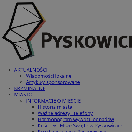
AKTUALNOŚCI
Wiadomości lokalne
Artykuły sponsorowane
KRYMINALNE
MIASTO
INFORMACJE O MIEŚCIE
Historia miasta
Ważne adresy i telefony
Harmonogram wywozu odpadów
Kościoły i Msze Święte w Pyskowicach
Rozkłady jazdy w Pyskowicach