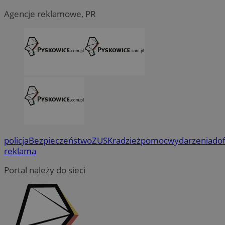
Agencje reklamowe, PR
policja
Bezpieczeństwo
ZUS
Kradzież
pomoc
wydarzenia
do
reklama
Portal należy do sieci