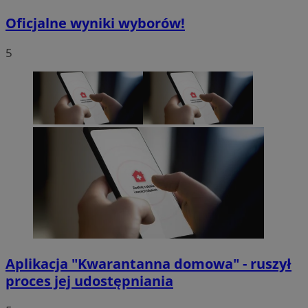
Oficjalne wyniki wyborów!
5
Aplikacja "Kwarantanna domowa" - ruszył
proces jej udostępniania