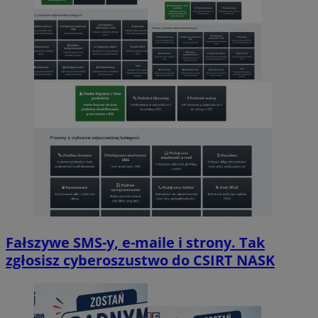
Fałszywe SMS-y, e-maile i strony. Tak
zgłosisz cyberoszustwo do CSIRT NASK