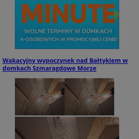
Wakacyjny wypoczynek nad Bałtykiem w
domkach Szmaragdowe Morze