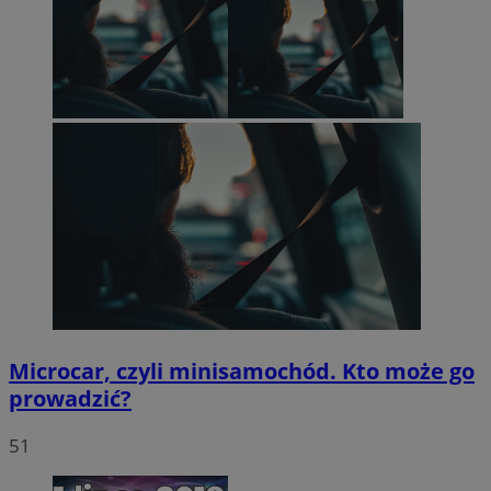
Microcar, czyli minisamochód. Kto może go
prowadzić?
51