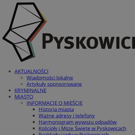
AKTUALNOŚCI
Wiadomości lokalne
Artykuły sponsorowane
KRYMINALNE
MIASTO
INFORMACJE O MIEŚCIE
Historia miasta
Ważne adresy i telefony
Harmonogram wywozu odpadów
Kościoły i Msze Święte w Pyskowicach
Rozkłady jazdy w Pyskowicach