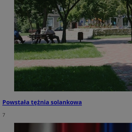
Powstała tężnia solankowa
7