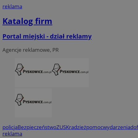
reklama
Katalog firm
Portal miejski - dział reklamy
Agencje reklamowe, PR
policja
Bezpieczeństwo
ZUS
Kradzież
pomoc
wydarzenia
do
reklama