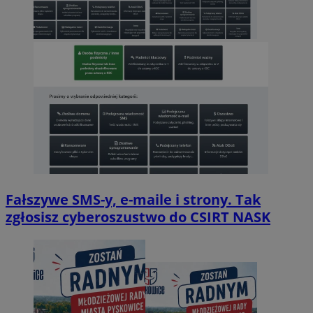
Fałszywe SMS-y, e-maile i strony. Tak
zgłosisz cyberoszustwo do CSIRT NASK