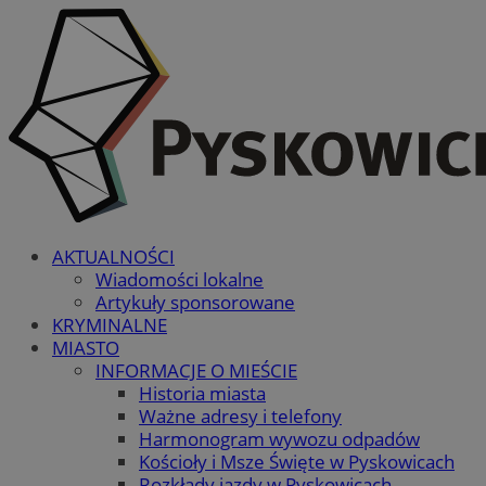
AKTUALNOŚCI
Wiadomości lokalne
Artykuły sponsorowane
KRYMINALNE
MIASTO
INFORMACJE O MIEŚCIE
Historia miasta
Ważne adresy i telefony
Harmonogram wywozu odpadów
Kościoły i Msze Święte w Pyskowicach
Rozkłady jazdy w Pyskowicach