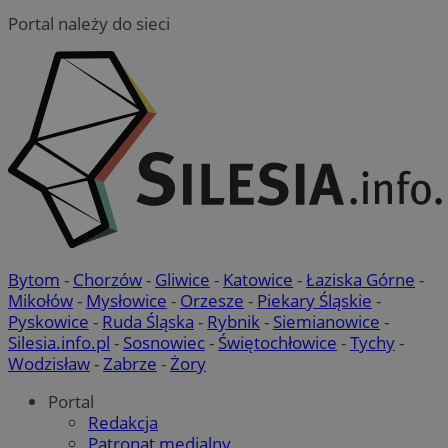
Portal należy do sieci
Bytom
-
Chorzów
-
Gliwice
-
Katowice
-
Łaziska Górne
-
Mikołów
-
Mysłowice
-
Orzesze
-
Piekary Śląskie
-
Pyskowice
-
Ruda Śląska
-
Rybnik
-
Siemianowice
-
Silesia.info.pl
-
Sosnowiec
-
Świętochłowice
-
Tychy
-
Wodzisław
-
Zabrze
-
Żory
Portal
Redakcja
Patronat medialny