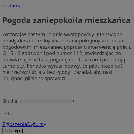
reklama
Pogoda zaniepokoiła mieszkańca
Wczoraj w naszym rejonie występowały intensywne
opady deszczu i silny wiatr. Zaniepokojony warunkami
pogodowymi mieszkaniec poprosił o interwencję policji.
O 15.45 zadzwonił pod numer 112, stwierdzając, że
obawia się, iż w taką pogodę nad Gliwicami przelatują
samoloty. Ponadto wyraził obawy, że pilot może być
nietrzeźwy lub lata bez zgody i zażądał, aby nasi
policjanci pilnie to sprawdzili…
Słuchaj
⏵︎
Tagi:
Zgłoszenia
Dyżurny
Udostępnij