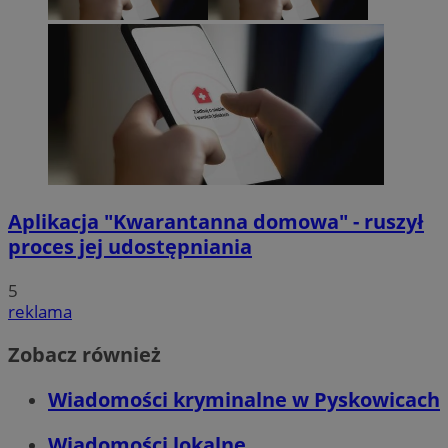
Aplikacja "Kwarantanna domowa" - ruszył
proces jej udostępniania
5
reklama
Zobacz również
Wiadomości kryminalne w Pyskowicach
Wiadomości lokalne