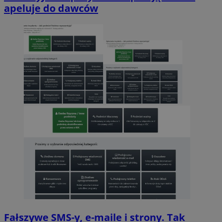
apeluje do dawców
Fałszywe SMS-y, e-maile i strony. Tak