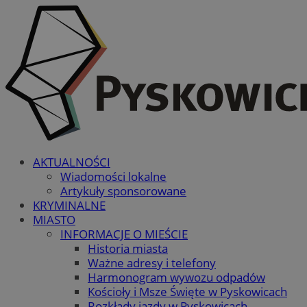
AKTUALNOŚCI
Wiadomości lokalne
Artykuły sponsorowane
KRYMINALNE
MIASTO
INFORMACJE O MIEŚCIE
Historia miasta
Ważne adresy i telefony
Harmonogram wywozu odpadów
Kościoły i Msze Święte w Pyskowicach
Rozkłady jazdy w Pyskowicach