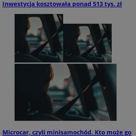
Inwestycja kosztowała ponad 513 tys. zł
Microcar, czyli minisamochód. Kto może go