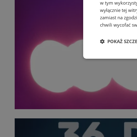
w tym wykorzysty
wyłącznie tej wi
zamiast na zgodz
chwili wycofać s
POKAŻ SZCZ
Niezbędne
Ni
Niezbędne pliki cook
zarządzanie kontem. 
Nazwa