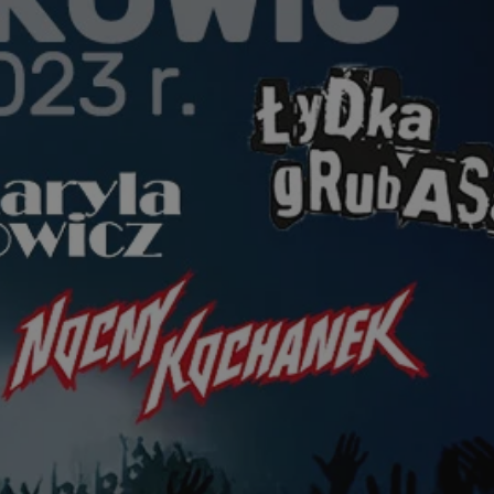
yfikator sesji.
yfikator sesji.
yfikator sesji.
o przechowywania
watności dla ich
dane dotyczące zgody
i i ustawienia
 preferencje zostaną
ch.
ez usługę Cookie-
eferencji
 pliki cookie. Jest
Cookie-Script.com
ania ludzi i botów.
ernetowej, ponieważ
aportów na temat
towej.
ania ludzi i botów.
ernetowej, ponieważ
aportów na temat
towej.