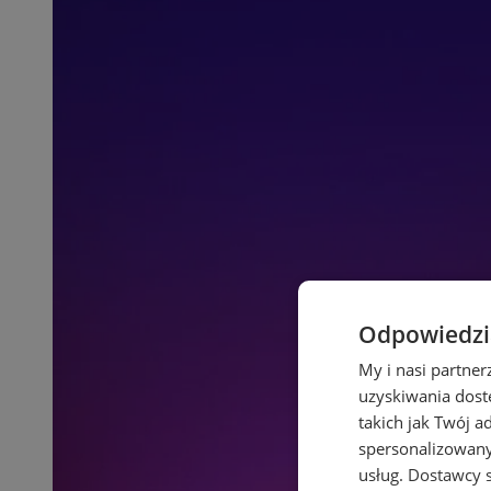
Odpowiedzia
My i nasi partne
uzyskiwania dost
takich jak Twój a
spersonalizowanyc
usług.
Dostawcy s