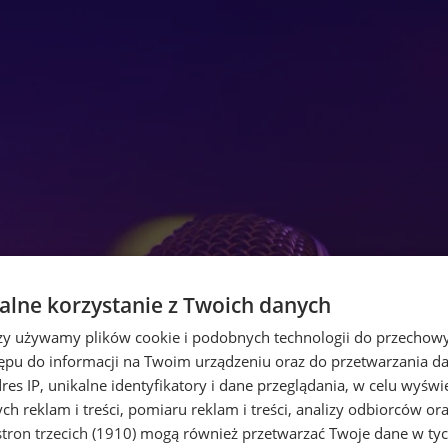
lne korzystanie z Twoich danych
rzy używamy plików cookie i podobnych technologii do przechow
ępu do informacji na Twoim urządzeniu oraz do przetwarzania 
dres IP, unikalne identyfikatory i dane przeglądania, w celu wyświ
h reklam i treści, pomiaru reklam i treści, analizy odbiorców or
tron trzecich (1910)
mogą również przetwarzać Twoje dane w tych