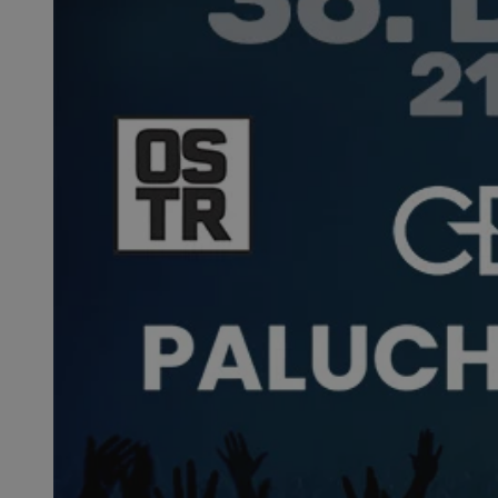
SessID
QeSessID
MvSessID
VISITOR_PRIVACY_
CookieScriptConse
__cf_bm
__cf_bm