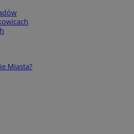
adów
skowicach
ch
ie Miasta?