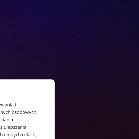
ywania i
danych osobowych,
etlania
az ulepszania
 i innych celach,