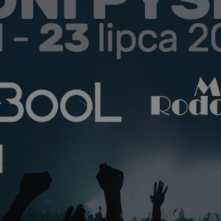
pyskowice.com.pl
1 rok
Ten plik cookie przechowuje ident
pyskowice.com.pl
1 rok
Ten plik cookie przechowuje ident
pyskowice.com.pl
1 rok
Ten plik cookie przechowuje ident
METADATA
5 miesięcy 4
Ten plik cookie jest używany d
YouTube
tygodnie
zgody użytkownika i wyboru pry
.youtube.com
interakcji z witryną. Rejestruje 
odwiedzającego na różne polityk
prywatności, zapewniając, że ich
uhonorowane w przyszłych sesja
nt
4 tygodnie 2 dni
Ten plik cookie jest używany prz
CookieScript
Script.com do zapamiętywania pr
pyskowice.com.pl
dotyczących zgody użytkownika na
to konieczne, aby baner cookie 
działał poprawnie.
29 minut 55
Ten plik cookie służy do rozróżni
Cloudflare Inc.
sekund
Jest to korzystne dla strony int
.twitter.com
Google Privacy Policy
umożliwia tworzenie ważnych r
korzystania z jej witryny interne
29 minut 59
Ten plik cookie służy do rozróżni
Cloudflare Inc.
sekund
Jest to korzystne dla strony int
.x.com
umożliwia tworzenie ważnych r
korzystania z jej witryny interne