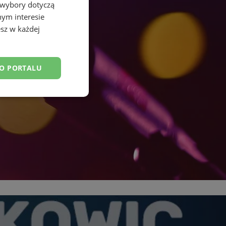
 wybory dotyczą
nym interesie
sz w każdej
DO PORTALU
esklasyfikowane
ane
owanie użytkownika i
j.