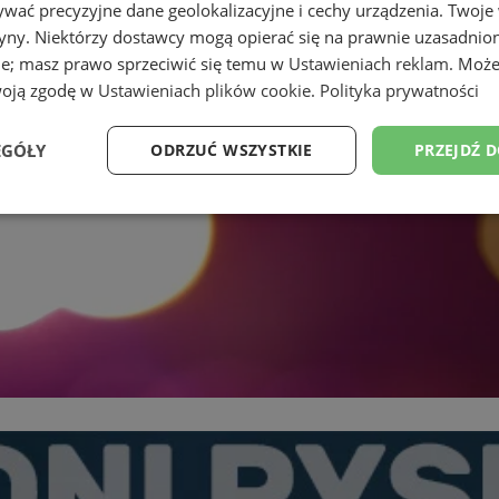
wać precyzyjne dane geolokalizacyjne i cechy urządzenia. Twoje
tryny. Niektórzy dostawcy mogą opierać się na prawnie uzasadnio
ie; masz prawo sprzeciwić się temu w
Ustawieniach reklam
. Może
woją zgodę w
Ustawieniach plików cookie
.
Polityka prywatności
EGÓŁY
ODRZUĆ WSZYSTKIE
PRZEJDŹ 
Wydajność
Targetowanie
Funkcjonalność
Ni
ezbędne
Wydajność
Targetowanie
Funkcjonalność
Niesklasyfikow
ie umożliwiają korzystanie z podstawowych funkcji strony internetowej, takich jak log
Bez niezbędnych plików cookie nie można prawidłowo korzystać ze strony internetowe
Provider
/
Okres
Opis
Domena
przechowywania