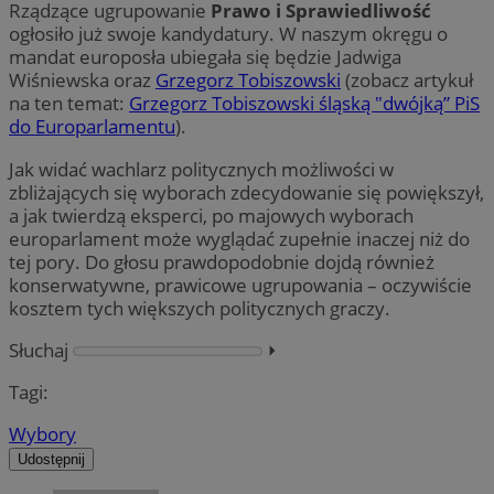
Rządzące ugrupowanie
Prawo i Sprawiedliwość
ogłosiło już swoje kandydatury. W naszym okręgu o
mandat europosła ubiegała się będzie Jadwiga
Wiśniewska oraz
Grzegorz Tobiszowski
(zobacz artykuł
na ten temat:
Grzegorz Tobiszowski śląską "dwójką” PiS
do Europarlamentu
).
Jak widać wachlarz politycznych możliwości w
zbliżających się wyborach zdecydowanie się powiększył,
a jak twierdzą eksperci, po majowych wyborach
europarlament może wyglądać zupełnie inaczej niż do
tej pory. Do głosu prawdopodobnie dojdą również
konserwatywne, prawicowe ugrupowania – oczywiście
kosztem tych większych politycznych graczy.
Słuchaj
⏵︎
Tagi:
Wybory
Udostępnij