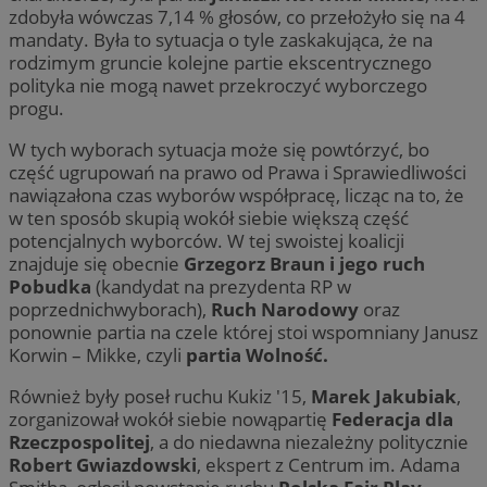
zdobyła wówczas 7,14 % głosów, co przełożyło się na 4
mandaty. Była to sytuacja o tyle zaskakująca, że na
rodzimym gruncie kolejne partie ekscentrycznego
polityka nie mogą nawet przekroczyć wyborczego
progu.
W tych wyborach sytuacja może się powtórzyć, bo
część ugrupowań na prawo od Prawa i Sprawiedliwości
nawiązałona czas wyborów współpracę, licząc na to, że
w ten sposób skupią wokół siebie większą część
potencjalnych wyborców. W tej swoistej koalicji
znajduje się obecnie
Grzegorz Braun i jego ruch
Pobudka
(kandydat na prezydenta RP w
poprzednichwyborach),
Ruch Narodowy
oraz
ponownie partia na czele której stoi wspomniany Janusz
Korwin – Mikke, czyli
partia Wolność.
Również były poseł ruchu Kukiz '15,
Marek Jakubiak
,
zorganizował wokół siebie nowąpartię
Federacja dla
Rzeczpospolitej
, a do niedawna niezależny politycznie
Robert Gwiazdowski
, ekspert z Centrum im. Adama