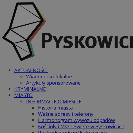
AKTUALNOŚCI
Wiadomości lokalne
Artykuły sponsorowane
KRYMINALNE
MIASTO
INFORMACJE O MIEŚCIE
Historia miasta
Ważne adresy i telefony
Harmonogram wywozu odpadów
Kościoły i Msze Święte w Pyskowicach
Rozkłady jazdy w Pyskowicach