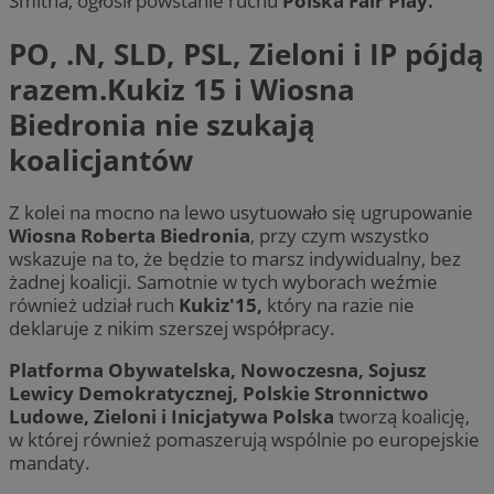
Smitha, ogłosił powstanie ruchu
Polska Fair Play.
PO, .N, SLD, PSL, Zieloni i IP pójdą
razem.Kukiz 15 i Wiosna
Biedronia nie szukają
koalicjantów
Z kolei na mocno na lewo usytuowało się ugrupowanie
Wiosna Roberta Biedronia
, przy czym wszystko
wskazuje na to, że będzie to marsz indywidualny, bez
żadnej koalicji. Samotnie w tych wyborach weźmie
również udział ruch
Kukiz'15,
który na razie nie
deklaruje z nikim szerszej współpracy.
Platforma Obywatelska, Nowoczesna, Sojusz
Lewicy Demokratycznej, Polskie Stronnictwo
Ludowe, Zieloni i Inicjatywa Polska
tworzą koalicję,
w której również pomaszerują wspólnie po europejskie
mandaty.