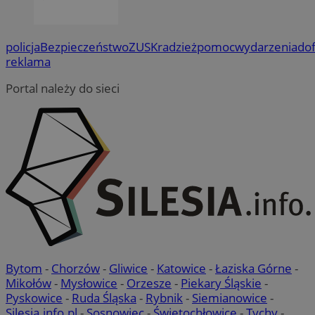
policja
Bezpieczeństwo
ZUS
Kradzież
pomoc
wydarzenia
do
reklama
Portal należy do sieci
Bytom
-
Chorzów
-
Gliwice
-
Katowice
-
Łaziska Górne
-
Mikołów
-
Mysłowice
-
Orzesze
-
Piekary Śląskie
-
Pyskowice
-
Ruda Śląska
-
Rybnik
-
Siemianowice
-
Silesia.info.pl
-
Sosnowiec
-
Świętochłowice
-
Tychy
-