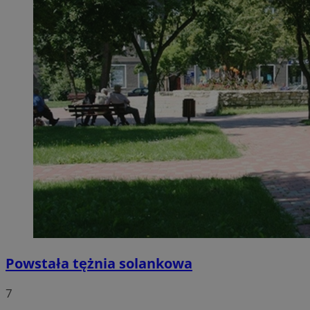
Powstała tężnia solankowa
7