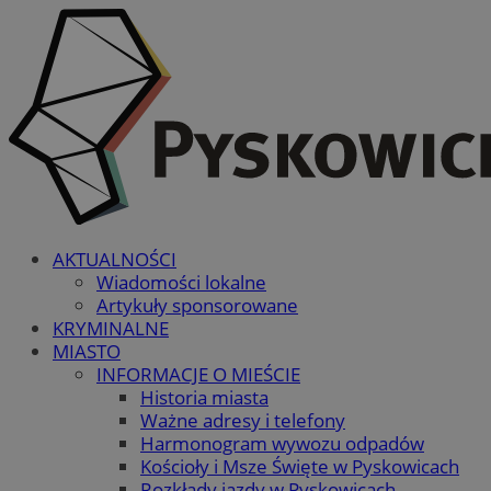
AKTUALNOŚCI
Wiadomości lokalne
Artykuły sponsorowane
KRYMINALNE
MIASTO
INFORMACJE O MIEŚCIE
Historia miasta
Ważne adresy i telefony
Harmonogram wywozu odpadów
Kościoły i Msze Święte w Pyskowicach
Rozkłady jazdy w Pyskowicach