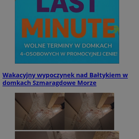
Wakacyjny wypoczynek nad Bałtykiem w
domkach Szmaragdowe Morze