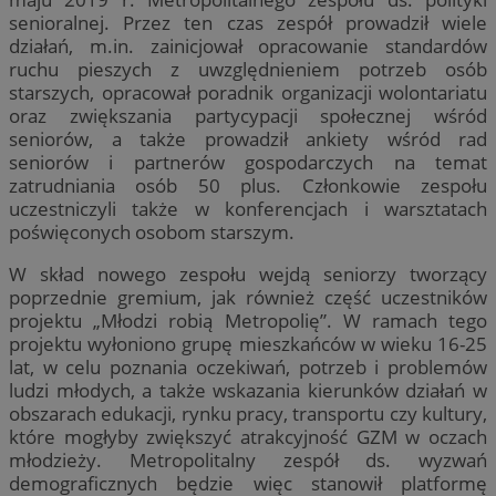
senioralnej. Przez ten czas zespół prowadził wiele
działań, m.in. zainicjował opracowanie standardów
ruchu pieszych z uwzględnieniem potrzeb osób
starszych, opracował poradnik organizacji wolontariatu
oraz zwiększania partycypacji społecznej wśród
seniorów, a także prowadził ankiety wśród rad
seniorów i partnerów gospodarczych na temat
zatrudniania osób 50 plus. Członkowie zespołu
uczestniczyli także w konferencjach i warsztatach
poświęconych osobom starszym.
W skład nowego zespołu wejdą seniorzy tworzący
poprzednie gremium, jak również część uczestników
projektu „Młodzi robią Metropolię”. W ramach tego
projektu wyłoniono grupę mieszkańców w wieku 16-25
lat, w celu poznania oczekiwań, potrzeb i problemów
ludzi młodych, a także wskazania kierunków działań w
obszarach edukacji, rynku pracy, transportu czy kultury,
które mogłyby zwiększyć atrakcyjność GZM w oczach
młodzieży. Metropolitalny zespół ds. wyzwań
demograficznych będzie więc stanowił platformę