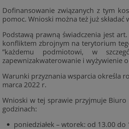
Nazwa
Dofinansowanie związanych z tym kosz
Nazwa
ustat_y6rnhl0sgwc
Nazwa
pomoc. Wnioski można też już składać
ustat_qtixygjb9ub
ustat_gid
test_cookie
__Secure-YNID
Podstawą prawną świadczenia jest art
ustat_ucijhkzXjde3
konfliktem zbrojnym na terytorium teg
IDE
ustat_9myf32XcXje
”każdemu podmiotowi, w szczegó
__eoi
ustat_e1fXggjnd6q
zapewnizakwaterowanie i wyżywienie o
ustat_ugr1v6n1xr
YSC
_ga_KRG642HW80
ustat_0qdml9jpb4p
Warunki przyznania wsparcia określa roz
ustat_a7pd4yq9deX
VISITOR_INFO1_LIV
marca 2022 r.
__gpi
ustat_icx3j72fr3j1j
ustat_h2aqrz9xfljy
Wnioski w tej sprawie przyjmuje Biur
_ga
_fbp
godzinach:
__Secure-
poniedziałek – wtorek: od 13.00 do 
ROLLOUT_TOKEN