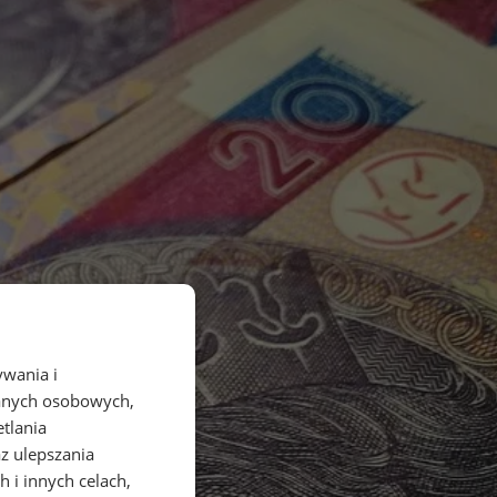
ywania i
danych osobowych,
etlania
az ulepszania
 i innych celach,