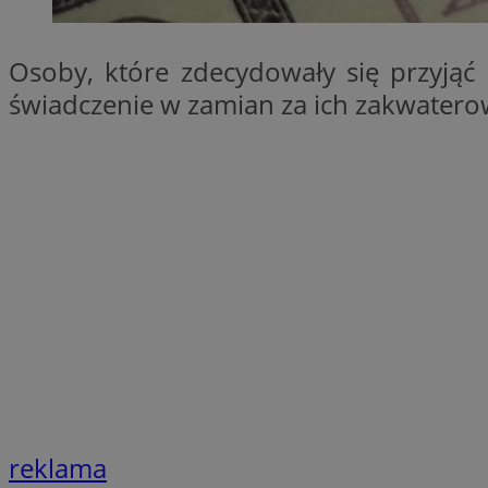
SessID
QeSessID
Osoby, które zdecydowały się przyją
MvSessID
świadczenie w zamian za ich zakwatero
VISITOR_PRIVACY_
CookieScriptConse
__cf_bm
__cf_bm
reklama