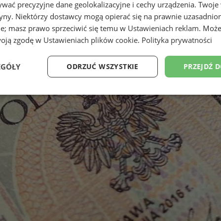
wać precyzyjne dane geolokalizacyjne i cechy urządzenia. Twoje
tryny. Niektórzy dostawcy mogą opierać się na prawnie uzasadnio
ie; masz prawo sprzeciwić się temu w
Ustawieniach reklam
. Może
woją zgodę w
Ustawieniach plików cookie
.
Polityka prywatności
EGÓŁY
ODRZUĆ WSZYSTKIE
PRZEJDŹ 
Wydajność
Targetowanie
Funkcjonalność
Ni
ezbędne
Wydajność
Targetowanie
Funkcjonalność
Niesklasyfikow
ie umożliwiają korzystanie z podstawowych funkcji strony internetowej, takich jak log
Bez niezbędnych plików cookie nie można prawidłowo korzystać ze strony internetowe
Provider
/
Okres
Opis
Domena
przechowywania