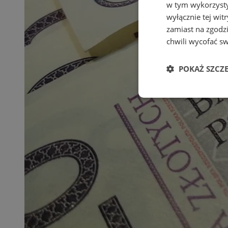
w tym wykorzysty
wyłącznie tej wi
zamiast na zgodz
chwili wycofać s
POKAŻ SZCZ
Niezbędne
Ni
Niezbędne pliki cook
zarządzanie kontem. 
Nazwa