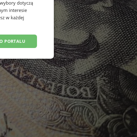
 wybory dotyczą
nym interesie
sz w każdej
DO PORTALU
esklasyfikowane
ane
owanie użytkownika i
j.