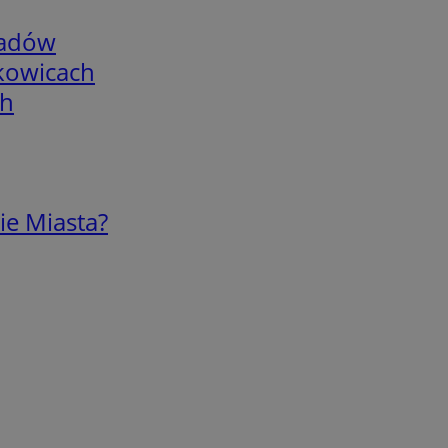
adów
skowicach
ch
ie Miasta?