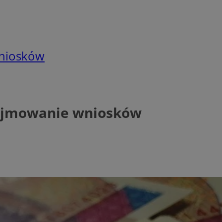
wniosków
rzyjmowanie wniosków