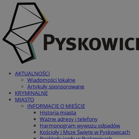
AKTUALNOŚCI
Wiadomości lokalne
Artykuły sponsorowane
KRYMINALNE
MIASTO
INFORMACJE O MIEŚCIE
Historia miasta
Ważne adresy i telefony
Harmonogram wywozu odpadów
Kościoły i Msze Święte w Pyskowicach
Rozkłady jazdy w Pyskowicach