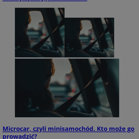
Microcar, czyli minisamochód. Kto może go
prowadzić?