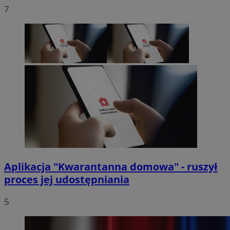
7
Aplikacja "Kwarantanna domowa" - ruszył
proces jej udostępniania
5