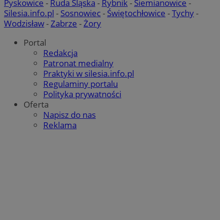
Pyskowice
-
Ruda Śląska
-
Rybnik
-
Siemianowice
-
Silesia.info.pl
-
Sosnowiec
-
Świętochłowice
-
Tychy
-
Wodzisław
-
Zabrze
-
Żory
Portal
Redakcja
Patronat medialny
Praktyki w silesia.info.pl
Regulaminy portalu
Polityka prywatności
Oferta
Napisz do nas
Reklama