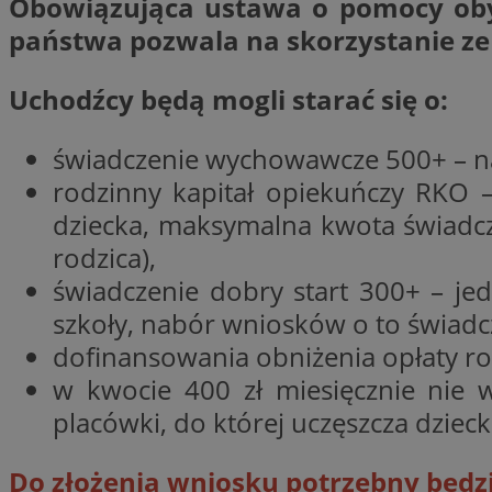
Obowiązująca ustawa o pomocy oby
Nazwa
państwa pozwala na skorzystanie ze
Nazwa
ustat_y6rnhl0sgwc
Nazwa
ustat_qtixygjb9ub
ustat_gid
Uchodźcy będą mogli starać się o:
test_cookie
__Secure-YNID
ustat_ucijhkzXjde3
świadczenie wychowawcze 500+ – na 
IDE
ustat_9myf32XcXje
rodzinny kapitał opiekuńczy RKO –
__eoi
ustat_e1fXggjnd6q
dziecka, maksymalna kwota świadcze
ustat_ugr1v6n1xr
rodzica),
YSC
_ga_KRG642HW80
ustat_0qdml9jpb4p
świadczenie dobry start 300+ – je
ustat_a7pd4yq9deX
VISITOR_INFO1_LIV
szkoły, nabór wniosków o to świadcz
__gpi
ustat_icx3j72fr3j1j
dofinansowania obniżenia opłaty ro
ustat_h2aqrz9xfljy
w kwocie 400 zł miesięcznie nie 
_ga
_fbp
placówki, do której uczęszcza dziec
__Secure-
Do złożenia wniosku potrzebny będzi
ROLLOUT_TOKEN