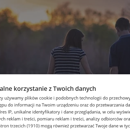
lne korzystanie z Twoich danych
rzy używamy plików cookie i podobnych technologii do przechow
ępu do informacji na Twoim urządzeniu oraz do przetwarzania 
dres IP, unikalne identyfikatory i dane przeglądania, w celu wyświ
h reklam i treści, pomiaru reklam i treści, analizy odbiorców or
tron trzecich (1910)
mogą również przetwarzać Twoje dane w tych