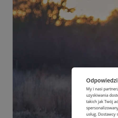
Odpowiedzia
My i nasi partne
uzyskiwania dost
takich jak Twój a
spersonalizowanyc
usług.
Dostawcy s