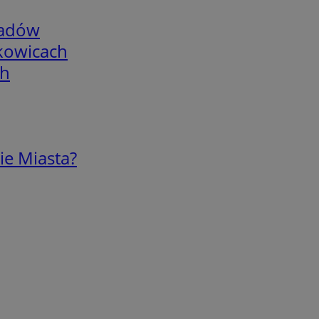
adów
skowicach
ch
ie Miasta?