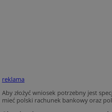
SessID
QeSessID
MvSessID
VISITOR_PRIVACY_
CookieScriptConse
__cf_bm
reklama
__cf_bm
Aby złożyć wniosek potrzebny jest spec
mieć polski rachunek bankowy oraz pol