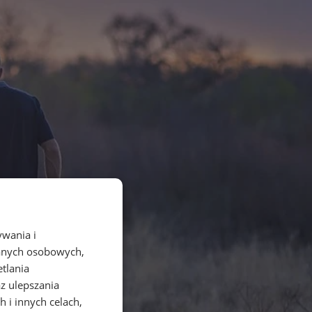
ywania i
danych osobowych,
etlania
az ulepszania
 i innych celach,