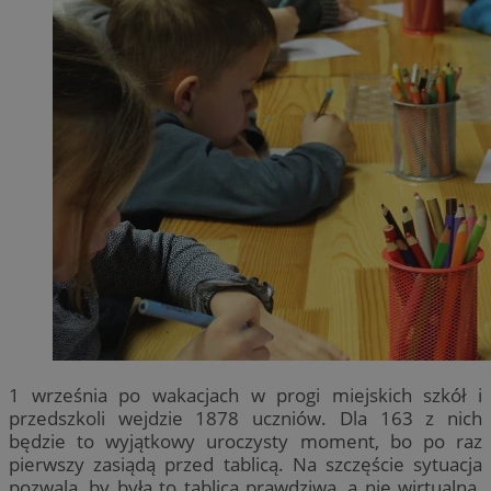
1 września po wakacjach w progi miejskich szkół i
przedszkoli wejdzie 1878 uczniów. Dla 163 z nich
będzie to wyjątkowy uroczysty moment, bo po raz
pierwszy zasiądą przed tablicą. Na szczęście sytuacja
pozwala, by była to tablica prawdziwa, a nie wirtualna.