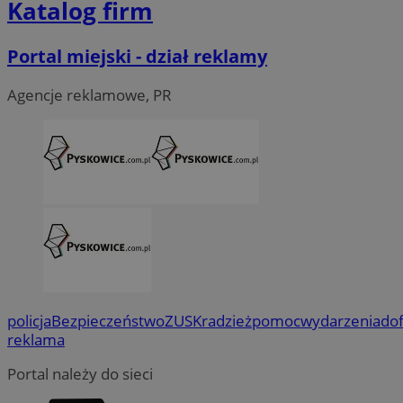
Katalog firm
Portal miejski - dział reklamy
Agencje reklamowe, PR
policja
Bezpieczeństwo
ZUS
Kradzież
pomoc
wydarzenia
do
reklama
Portal należy do sieci