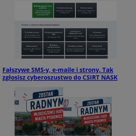
Fałszywe SMS-y, e-maile i strony. Tak
zgłosisz cyberoszustwo do CSIRT NASK