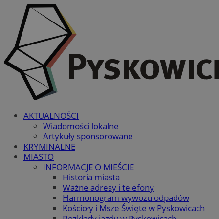
AKTUALNOŚCI
Wiadomości lokalne
Artykuły sponsorowane
KRYMINALNE
MIASTO
INFORMACJE O MIEŚCIE
Historia miasta
Ważne adresy i telefony
Harmonogram wywozu odpadów
Kościoły i Msze Święte w Pyskowicach
Rozkłady jazdy w Pyskowicach