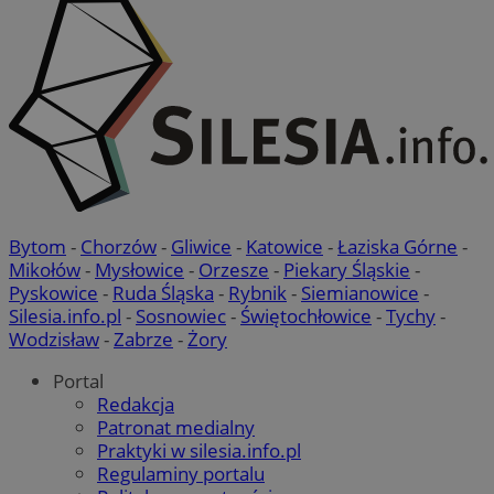
Bytom
-
Chorzów
-
Gliwice
-
Katowice
-
Łaziska Górne
-
Mikołów
-
Mysłowice
-
Orzesze
-
Piekary Śląskie
-
Pyskowice
-
Ruda Śląska
-
Rybnik
-
Siemianowice
-
Silesia.info.pl
-
Sosnowiec
-
Świętochłowice
-
Tychy
-
Wodzisław
-
Zabrze
-
Żory
Portal
Redakcja
Patronat medialny
Praktyki w silesia.info.pl
Regulaminy portalu