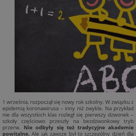
1 września, rozpoczął się nowy rok szkolny. W związku z
epidemią koronawirusa – inny niż zwykle. Na przykład
nie dla wszystkich klas rozległ się pierwszy dzwonek –
szkoły częściowo przeszły na bezdzwonkowy tryb
przerw.
Nie odbyły się też tradycyjne akademie
powitalne.
Ale jak zawsze był to szczególny dzień dla