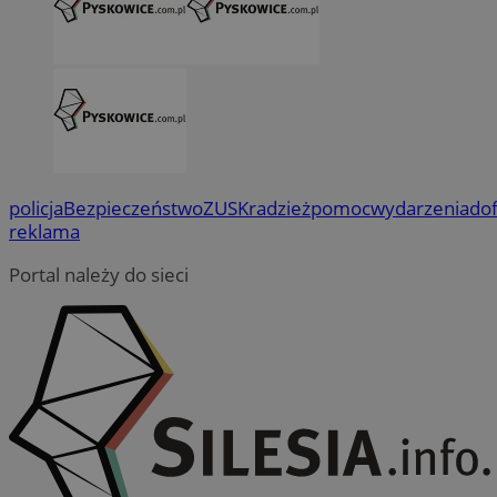
policja
Bezpieczeństwo
ZUS
Kradzież
pomoc
wydarzenia
do
reklama
Portal należy do sieci