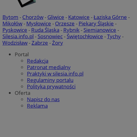
Bytom
-
Chorzów
-
Gliwice
-
Katowice
-
Łaziska Górne
-
Mikołów
-
Mysłowice
-
Orzesze
-
Piekary Śląskie
-
Pyskowice
-
Ruda Śląska
-
Rybnik
-
Siemianowice
-
Silesia.info.pl
-
Sosnowiec
-
Świętochłowice
-
Tychy
-
Wodzisław
-
Zabrze
-
Żory
Portal
Redakcja
Patronat medialny
Praktyki w silesia.info.pl
Regulaminy portalu
Polityka prywatności
Oferta
Napisz do nas
Reklama