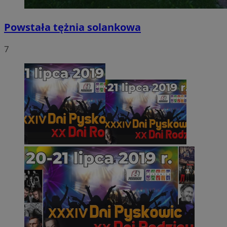
Powstała tężnia solankowa
7