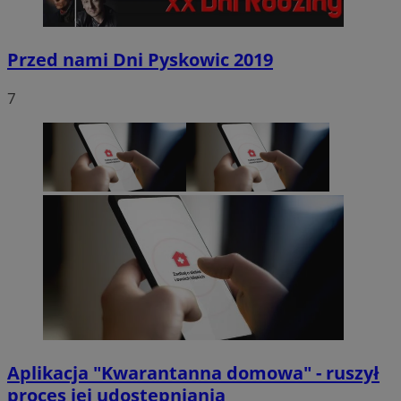
Przed nami Dni Pyskowic 2019
7
Aplikacja "Kwarantanna domowa" - ruszył
proces jej udostępniania