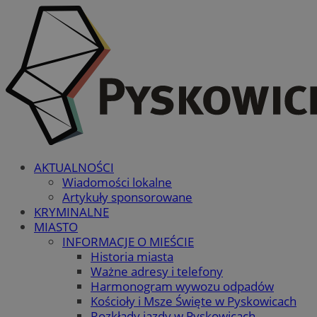
AKTUALNOŚCI
Wiadomości lokalne
Artykuły sponsorowane
KRYMINALNE
MIASTO
INFORMACJE O MIEŚCIE
Historia miasta
Ważne adresy i telefony
Harmonogram wywozu odpadów
Kościoły i Msze Święte w Pyskowicach
Rozkłady jazdy w Pyskowicach