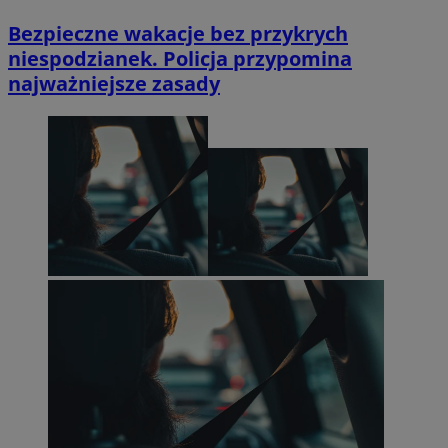
Bezpieczne wakacje bez przykrych
niespodzianek. Policja przypomina
najważniejsze zasady