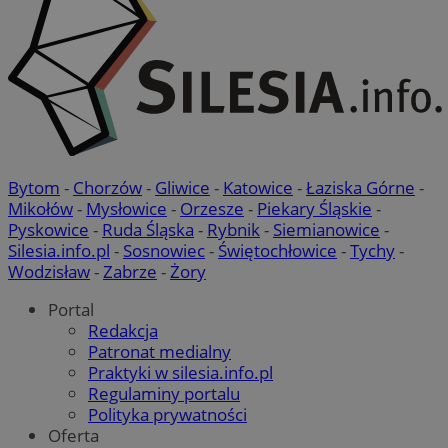
Bytom
-
Chorzów
-
Gliwice
-
Katowice
-
Łaziska Górne
-
Mikołów
-
Mysłowice
-
Orzesze
-
Piekary Śląskie
-
Pyskowice
-
Ruda Śląska
-
Rybnik
-
Siemianowice
-
Silesia.info.pl
-
Sosnowiec
-
Świętochłowice
-
Tychy
-
Wodzisław
-
Zabrze
-
Żory
Portal
Redakcja
Patronat medialny
Praktyki w silesia.info.pl
Regulaminy portalu
Polityka prywatności
Oferta