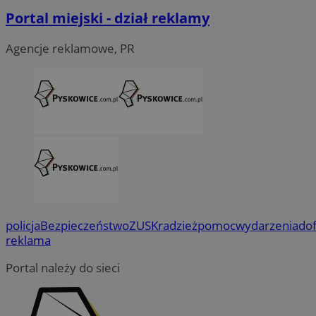
Portal miejski - dział reklamy
Agencje reklamowe, PR
policja
Bezpieczeństwo
ZUS
Kradzież
pomoc
wydarzenia
do
reklama
Portal należy do sieci