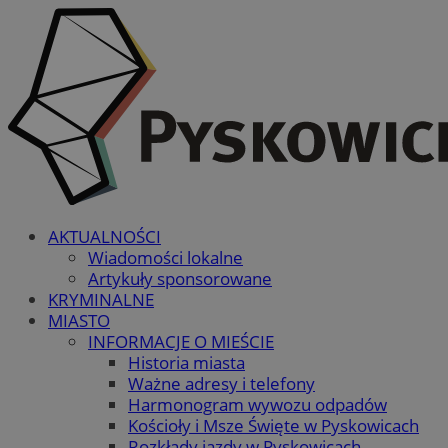
AKTUALNOŚCI
Wiadomości lokalne
Artykuły sponsorowane
KRYMINALNE
MIASTO
INFORMACJE O MIEŚCIE
Historia miasta
Ważne adresy i telefony
Harmonogram wywozu odpadów
Kościoły i Msze Święte w Pyskowicach
Rozkłady jazdy w Pyskowicach