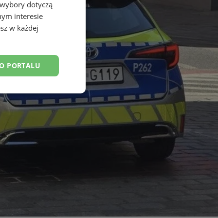
 wybory dotyczą
nym interesie
sz w każdej
DO PORTALU
esklasyfikowane
ane
owanie użytkownika i
j.