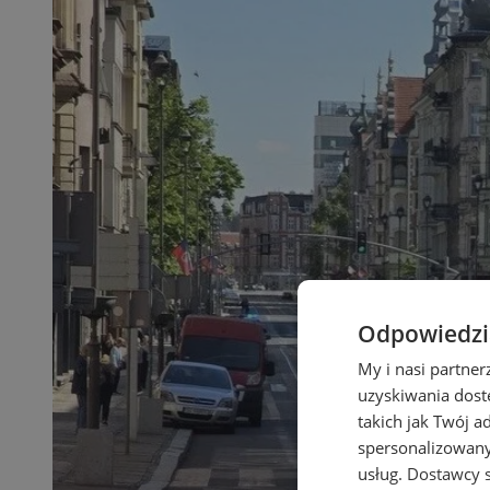
Odpowiedzia
My i nasi partne
uzyskiwania dost
takich jak Twój a
spersonalizowanyc
usług.
Dostawcy s