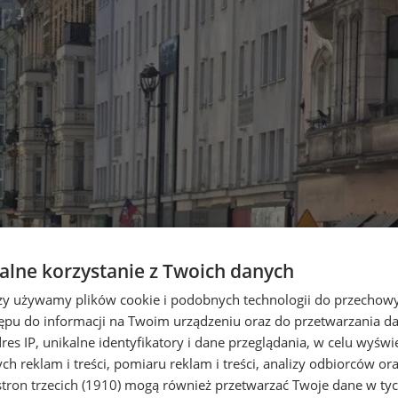
lne korzystanie z Twoich danych
rzy używamy plików cookie i podobnych technologii do przechow
ępu do informacji na Twoim urządzeniu oraz do przetwarzania 
dres IP, unikalne identyfikatory i dane przeglądania, w celu wyświ
h reklam i treści, pomiaru reklam i treści, analizy odbiorców or
tron trzecich (1910)
mogą również przetwarzać Twoje dane w tych