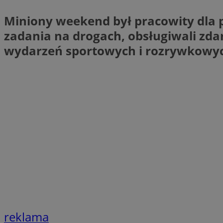
SessID
Miniony weekend był pracowity dla p
QeSessID
zadania na drogach, obsługiwali zd
MvSessID
wydarzeń sportowych i rozrywkowych
VISITOR_PRIVACY_
CookieScriptConse
__cf_bm
__cf_bm
reklama