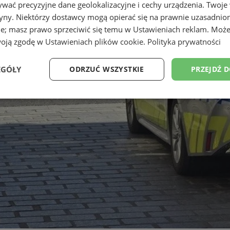
wać precyzyjne dane geolokalizacyjne i cechy urządzenia. Twoje
tryny. Niektórzy dostawcy mogą opierać się na prawnie uzasadnio
ie; masz prawo sprzeciwić się temu w
Ustawieniach reklam
. Może
woją zgodę w
Ustawieniach plików cookie
.
Polityka prywatności
EGÓŁY
ODRZUĆ WSZYSTKIE
PRZEJDŹ 
Wydajność
Targetowanie
Funkcjonalność
Ni
ezbędne
Wydajność
Targetowanie
Funkcjonalność
Niesklasyfikow
ie umożliwiają korzystanie z podstawowych funkcji strony internetowej, takich jak log
Bez niezbędnych plików cookie nie można prawidłowo korzystać ze strony internetowe
Provider
/
Okres
Opis
Domena
przechowywania