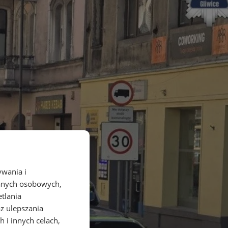
ywania i
danych osobowych,
etlania
az ulepszania
 i innych celach,