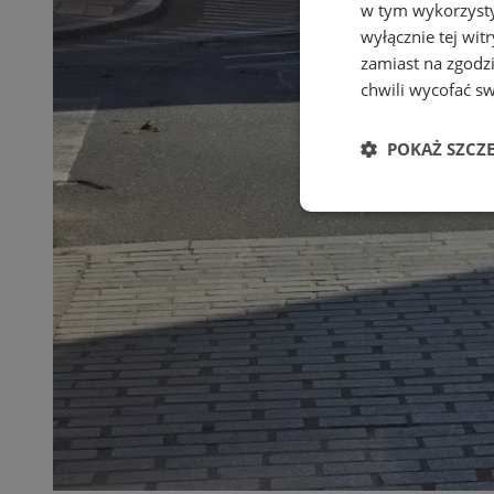
w tym wykorzysty
wyłącznie tej wi
zamiast na zgodz
chwili wycofać s
POKAŻ SZCZ
Niezbędne
Ni
Niezbędne pliki cook
zarządzanie kontem. 
Nazwa