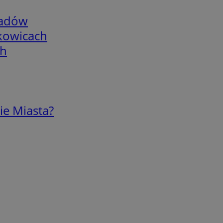
adów
skowicach
ch
ie Miasta?