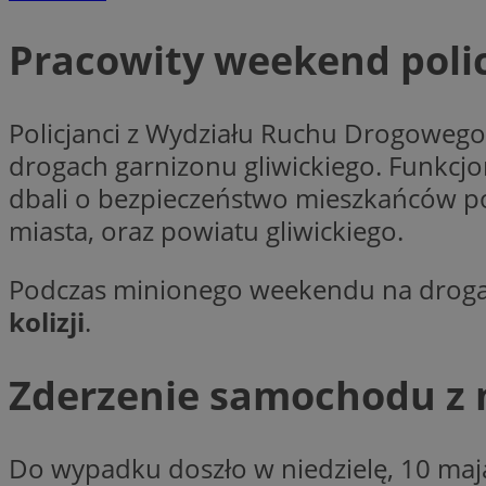
Nazwa
Nazwa
Pracowity weekend polic
ustat_y6rnhl0sgwc
Nazwa
ustat_qtixygjb9ub
ustat_gid
test_cookie
__Secure-YNID
Policjanci z Wydziału Ruchu Drogowego
ustat_ucijhkzXjde3
drogach garnizonu gliwickiego. Funkcjo
IDE
ustat_9myf32XcXje
__eoi
dbali o bezpieczeństwo mieszkańców p
ustat_e1fXggjnd6q
miasta, oraz powiatu gliwickiego.
ustat_ugr1v6n1xr
YSC
_ga_KRG642HW80
ustat_0qdml9jpb4p
Podczas minionego weekendu na drogac
ustat_a7pd4yq9deX
VISITOR_INFO1_LIV
__gpi
kolizji
.
ustat_icx3j72fr3j1j
ustat_h2aqrz9xfljy
Zderzenie samochodu z 
_ga
_fbp
__Secure-
Do wypadku doszło w niedzielę, 10 maja,
ROLLOUT_TOKEN