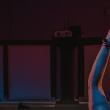
pyskowice.com.pl
1 rok
Ten plik cookie przechowuje ident
pyskowice.com.pl
1 rok
Ten plik cookie przechowuje ident
pyskowice.com.pl
1 rok
Ten plik cookie przechowuje ident
METADATA
5 miesięcy 4
Ten plik cookie jest używany d
YouTube
tygodnie
zgody użytkownika i wyboru pry
.youtube.com
interakcji z witryną. Rejestruje 
odwiedzającego na różne polityk
prywatności, zapewniając, że ich
uhonorowane w przyszłych sesja
nt
4 tygodnie 2 dni
Ten plik cookie jest używany prz
CookieScript
Script.com do zapamiętywania pr
pyskowice.com.pl
dotyczących zgody użytkownika na
to konieczne, aby baner cookie 
działał poprawnie.
29 minut 55
Ten plik cookie służy do rozróżni
Cloudflare Inc.
sekund
Jest to korzystne dla strony int
.twitter.com
Google Privacy Policy
umożliwia tworzenie ważnych r
korzystania z jej witryny interne
29 minut 59
Ten plik cookie służy do rozróżni
Cloudflare Inc.
sekund
Jest to korzystne dla strony int
.x.com
umożliwia tworzenie ważnych r
korzystania z jej witryny interne