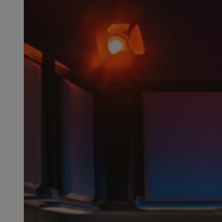
SessID
QeSessID
MvSessID
VISITOR_PRIVACY_
CookieScriptConse
__cf_bm
__cf_bm