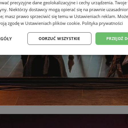
wać precyzyjne dane geolokalizacyjne i cechy urządzenia. Twoje
tryny. Niektórzy dostawcy mogą opierać się na prawnie uzasadnio
ie; masz prawo sprzeciwić się temu w
Ustawieniach reklam
. Może
woją zgodę w
Ustawieniach plików cookie
.
Polityka prywatności
EGÓŁY
ODRZUĆ WSZYSTKIE
PRZEJDŹ 
Wydajność
Targetowanie
Funkcjonalność
Ni
ezbędne
Wydajność
Targetowanie
Funkcjonalność
Niesklasyfikow
ie umożliwiają korzystanie z podstawowych funkcji strony internetowej, takich jak log
Bez niezbędnych plików cookie nie można prawidłowo korzystać ze strony internetowe
Provider
/
Okres
Opis
Domena
przechowywania