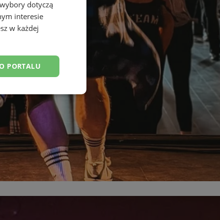
 wybory dotyczą
nym interesie
sz w każdej
DO PORTALU
esklasyfikowane
ane
owanie użytkownika i
j.