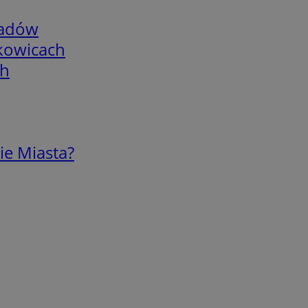
adów
skowicach
ch
ie Miasta?