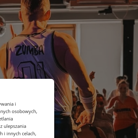
ywania i
danych osobowych,
etlania
az ulepszania
 i innych celach,