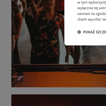
w tym wykorzysty
wyłącznie tej wi
zamiast na zgodz
chwili wycofać s
POKAŻ SZCZ
Niezbędne
Ni
Niezbędne pliki cook
zarządzanie kontem. 
Nazwa