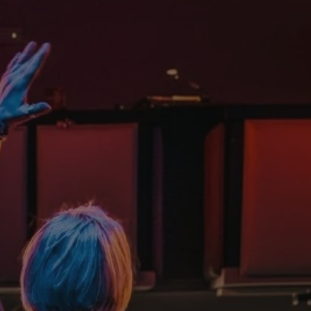
yfikator sesji.
yfikator sesji.
yfikator sesji.
o przechowywania
watności dla ich
dane dotyczące zgody
i i ustawienia
 preferencje zostaną
ch.
ez usługę Cookie-
eferencji
 pliki cookie. Jest
Cookie-Script.com
ania ludzi i botów.
ernetowej, ponieważ
aportów na temat
towej.
ania ludzi i botów.
ernetowej, ponieważ
aportów na temat
towej.