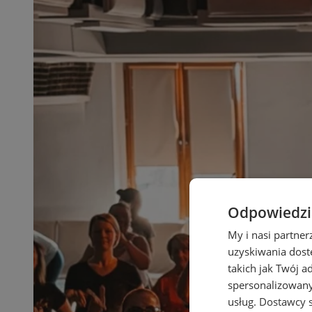
Odpowiedzia
My i nasi partne
uzyskiwania dost
takich jak Twój a
spersonalizowanyc
usług.
Dostawcy s