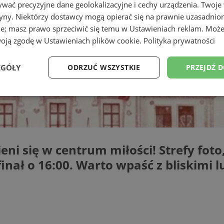
wać precyzyjne dane geolokalizacyjne i cechy urządzenia. Twoje
tryny. Niektórzy dostawcy mogą opierać się na prawnie uzasadnio
ie; masz prawo sprzeciwić się temu w
Ustawieniach reklam
. Może
woją zgodę w
Ustawieniach plików cookie
.
Polityka prywatności
EGÓŁY
ODRZUĆ WSZYSTKIE
PRZEJDŹ 
Wydajność
Targetowanie
Funkcjonalność
Ni
i się w centrum miłości! Strefy foto
nał o 16:00. Warto wpaść z bliskimi l
ezbędne
Wydajność
Targetowanie
Funkcjonalność
Niesklasyfikow
ie umożliwiają korzystanie z podstawowych funkcji strony internetowej, takich jak log
Bez niezbędnych plików cookie nie można prawidłowo korzystać ze strony internetowe
Provider
/
Okres
Opis
Domena
przechowywania