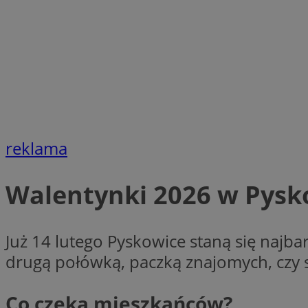
SessID
QeSessID
MvSessID
VISITOR_PRIVACY_
CookieScriptConse
reklama
Walentynki 2026 w Pysko
__cf_bm
Już 14 lutego Pyskowice staną się najba
__cf_bm
drugą połówką, paczką znajomych, czy s
Co czeka mieszkańców?