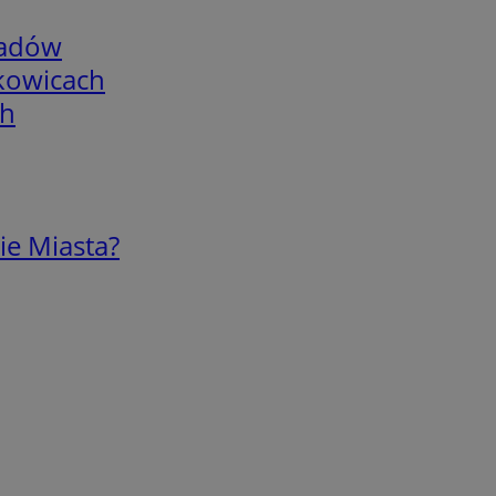
adów
skowicach
ch
ie Miasta?