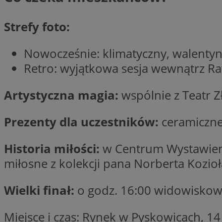
Nazwa
Nazwa
ustat_y6rnhl0sgwc
Strefy foto:
Nazwa
ustat_qtixygjb9ub
ustat_gid
test_cookie
Nowocześnie: klimatyczny, walenty
__Secure-YNID
ustat_ucijhkzXjde3
Retro: wyjątkowa sesja wewnątrz Ra
IDE
ustat_9myf32XcXje
__eoi
Artystyczna magia:
wspólnie z Teatr Z
ustat_e1fXggjnd6q
ustat_ugr1v6n1xr
YSC
Prezenty dla uczestników:
ceramiczne
_ga_KRG642HW80
ustat_0qdml9jpb4p
ustat_a7pd4yq9deX
VISITOR_INFO1_LIV
__gpi
Historia miłości:
w Centrum Wystawienni
ustat_icx3j72fr3j1j
miłosne z kolekcji pana Norberta Kozioł
ustat_h2aqrz9xfljy
_ga
_fbp
Wielki finał:
o godz. 16:00 widowiskow
__Secure-
Miejsce i czas: Rynek w Pyskowicach, 14 l
ROLLOUT_TOKEN