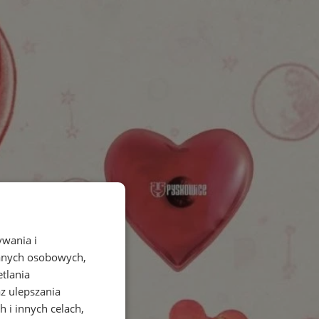
ywania i
danych osobowych,
etlania
az ulepszania
 i innych celach,