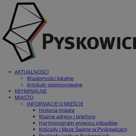
AKTUALNOŚCI
Wiadomości lokalne
Artykuły sponsorowane
KRYMINALNE
MIASTO
INFORMACJE O MIEŚCIE
Historia miasta
Ważne adresy i telefony
Harmonogram wywozu odpadów
Kościoły i Msze Święte w Pyskowicach
Rozkłady jazdy w Pyskowicach