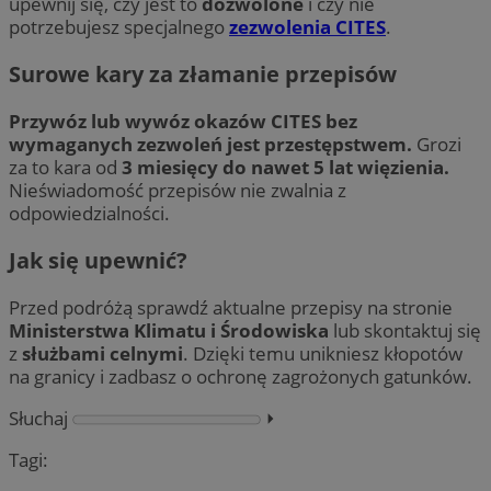
upewnij się, czy jest to
dozwolone
i czy nie
potrzebujesz specjalnego
zezwolenia CITES
.
Surowe kary za złamanie przepisów
Przywóz lub wywóz okazów CITES bez
wymaganych zezwoleń jest przestępstwem.
Grozi
za to kara od
3 miesięcy do nawet 5 lat więzienia.
Nieświadomość przepisów nie zwalnia z
odpowiedzialności.
Jak się upewnić?
Przed podróżą sprawdź aktualne przepisy na stronie
Ministerstwa Klimatu i Środowiska
lub skontaktuj się
z
służbami celnymi
. Dzięki temu unikniesz kłopotów
na granicy i zadbasz o ochronę zagrożonych gatunków.
Słuchaj
⏵︎
Tagi: