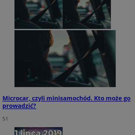
Microcar, czyli minisamochód. Kto może go
prowadzić?
51