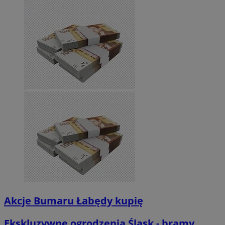
Akcje Bumaru Łabędy kupię
Ekskluzywne ogrodzenia Śląsk - bramy