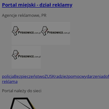
Portal miejski - dział reklamy
Agencje reklamowe, PR
policja
Bezpieczeństwo
ZUS
Kradzież
pomoc
wydarzenia
do
reklama
Portal należy do sieci