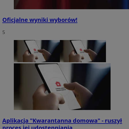
Oficjalne wyniki wyborów!
5
Aplikacja "Kwarantanna domowa" - ruszył
proces jej udostępniania