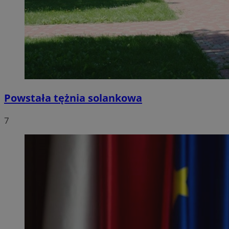
Powstała tężnia solankowa
7