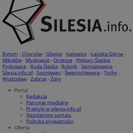
Bytom
-
Chorzów
-
Gliwice
-
Katowice
-
Łaziska Górne
-
Mikołów
-
Mysłowice
-
Orzesze
-
Piekary Śląskie
-
Pyskowice
-
Ruda Śląska
-
Rybnik
-
Siemianowice
-
Silesia.info.pl
-
Sosnowiec
-
Świętochłowice
-
Tychy
-
Wodzisław
-
Zabrze
-
Żory
Portal
Redakcja
Patronat medialny
Praktyki w silesia.info.pl
Regulaminy portalu
Polityka prywatności
Oferta