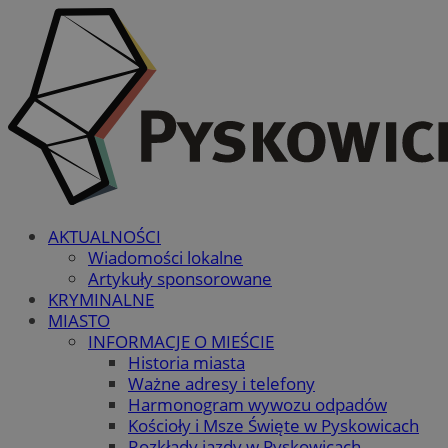
AKTUALNOŚCI
Wiadomości lokalne
Artykuły sponsorowane
KRYMINALNE
MIASTO
INFORMACJE O MIEŚCIE
Historia miasta
Ważne adresy i telefony
Harmonogram wywozu odpadów
Kościoły i Msze Święte w Pyskowicach
Rozkłady jazdy w Pyskowicach