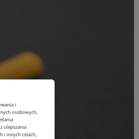
ywania i
danych osobowych,
etlania
az ulepszania
 i innych celach,