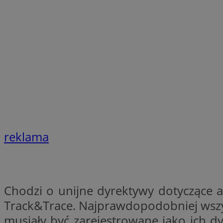
SessID
QeSessID
MvSessID
VISITOR_PRIVACY_
CookieScriptConse
reklama
__cf_bm
__cf_bm
Chodzi o unijne dyrektywy dotyczące an
Track&Trace. Najprawdopodobniej wszyst
musiały być zarejestrowane jako ich d