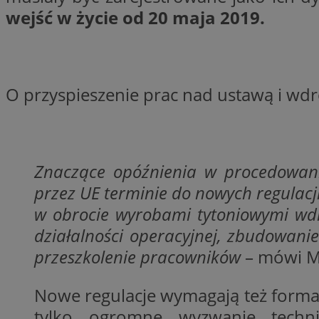
Nazwa
wejść w życie od 20 maja 2019.
Nazwa
ustat_y6rnhl0sgwc
Nazwa
ustat_qtixygjb9ub
ustat_gid
test_cookie
__Secure-YNID
O przyspieszenie prac nad ustawą i wdr
ustat_ucijhkzXjde3
IDE
ustat_9myf32XcXje
__eoi
ustat_e1fXggjnd6q
ustat_ugr1v6n1xr
Znaczące opóźnienia w procedowani
YSC
_ga_KRG642HW80
ustat_0qdml9jpb4p
przez UE terminie do nowych regulacj
ustat_a7pd4yq9deX
VISITOR_INFO1_LIV
__gpi
w obrocie wyrobami tytoniowymi wdr
ustat_icx3j72fr3j1j
działalności operacyjnej, zbudowani
ustat_h2aqrz9xfljy
przeszkolenie pracowników
– mówi Ma
_ga
_fbp
Nowe regulacje wymagają też forma
__Secure-
ROLLOUT_TOKEN
tylko ogromne wyzwanie techni