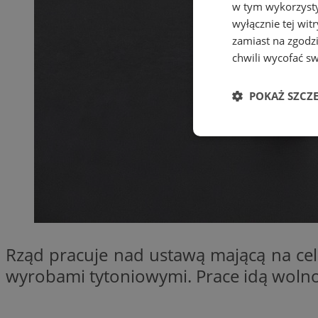
w tym wykorzysty
wyłącznie tej wi
zamiast na zgodz
chwili wycofać s
POKAŻ SZCZ
Niezbędne
Ni
Rząd pracuje nad ustawą mającą na c
Niezbędne pliki cook
wyrobami tytoniowymi. Prace idą wolno
zarządzanie kontem. 
Nazwa