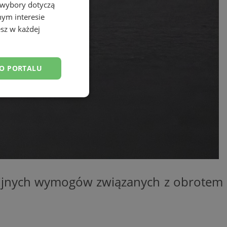
 wybory dotyczą
nym interesie
sz w każdej
DO PORTALU
esklasyfikowane
ane
nijnych wymogów związanych z obrotem
owanie użytkownika i
j.