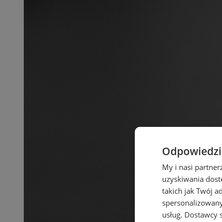
Odpowiedzia
My i nasi partne
uzyskiwania dost
takich jak Twój a
spersonalizowanyc
usług.
Dostawcy s