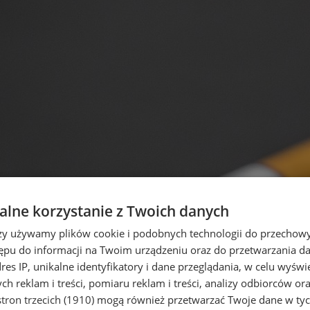
lne korzystanie z Twoich danych
rzy używamy plików cookie i podobnych technologii do przechow
ępu do informacji na Twoim urządzeniu oraz do przetwarzania 
dres IP, unikalne identyfikatory i dane przeglądania, w celu wyświ
h reklam i treści, pomiaru reklam i treści, analizy odbiorców or
tron trzecich (1910)
mogą również przetwarzać Twoje dane w tych