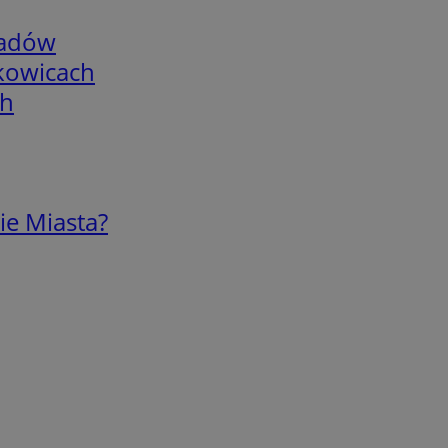
adów
skowicach
ch
ie Miasta?