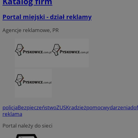
Katalog firm
Portal miejski - dział reklamy
Agencje reklamowe, PR
policja
Bezpieczeństwo
ZUS
Kradzież
pomoc
wydarzenia
do
reklama
Portal należy do sieci