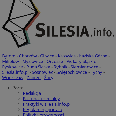
Bytom
-
Chorzów
-
Gliwice
-
Katowice
-
Łaziska Górne
-
Mikołów
-
Mysłowice
-
Orzesze
-
Piekary Śląskie
-
Pyskowice
-
Ruda Śląska
-
Rybnik
-
Siemianowice
-
Silesia.info.pl
-
Sosnowiec
-
Świętochłowice
-
Tychy
-
Wodzisław
-
Zabrze
-
Żory
Portal
Redakcja
Patronat medialny
Praktyki w silesia.info.pl
Regulaminy portalu
Polityka prywatności