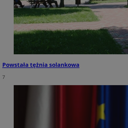
Powstała tężnia solankowa
7