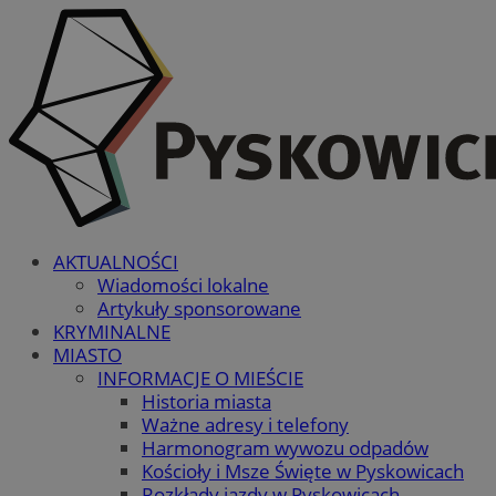
AKTUALNOŚCI
Wiadomości lokalne
Artykuły sponsorowane
KRYMINALNE
MIASTO
INFORMACJE O MIEŚCIE
Historia miasta
Ważne adresy i telefony
Harmonogram wywozu odpadów
Kościoły i Msze Święte w Pyskowicach
Rozkłady jazdy w Pyskowicach