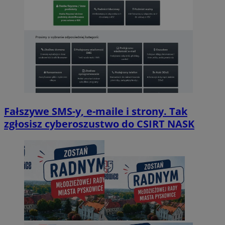
Fałszywe SMS-y, e-maile i strony. Tak
zgłosisz cyberoszustwo do CSIRT NASK