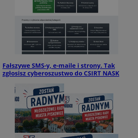
Fałszywe SMS-y, e-maile i strony. Tak
zgłosisz cyberoszustwo do CSIRT NASK