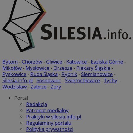
Bytom
-
Chorzów
-
Gliwice
-
Katowice
-
Łaziska Górne
-
Mikołów
-
Mysłowice
-
Orzesze
-
Piekary Śląskie
-
Pyskowice
-
Ruda Śląska
-
Rybnik
-
Siemianowice
-
Silesia.info.pl
-
Sosnowiec
-
Świętochłowice
-
Tychy
-
Wodzisław
-
Zabrze
-
Żory
Portal
Redakcja
Patronat medialny
Praktyki w silesia.info.pl
Regulaminy portalu
Polityka prywatności