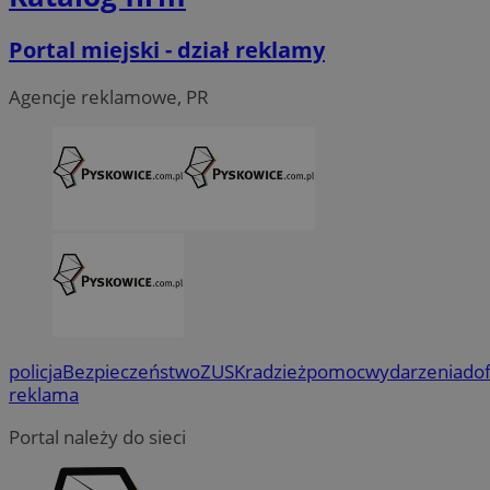
Portal miejski - dział reklamy
Agencje reklamowe, PR
policja
Bezpieczeństwo
ZUS
Kradzież
pomoc
wydarzenia
do
reklama
Portal należy do sieci