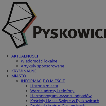
AKTUALNOŚCI
Wiadomości lokalne
Artykuły sponsorowane
KRYMINALNE
MIASTO
INFORMACJE O MIEŚCIE
Historia miasta
Ważne adresy i telefony
Harmonogram wywozu odpadów
Kościoły i Msze Święte w Pyskowicach
Rozkłady jazdy w Pyskowicach