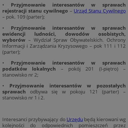
•
Przyjmowanie interesantów w sprawach
rejestracji stanu cywilnego
–
Urząd Stanu Cywilnego
– pok. 109 (parter);
•
Przyjmowanie interesantów w sprawach
ewidencji ludności, dowodów osobistych,
wyborów
– Wydział Spraw Obywatelskich. Ochrony
Informacji i Zarządzania Kryzysowego – pok 111 i 112
(parter);
•
Przyjmowanie interesantów w sprawach
podatków lokalnych
– pokój 201 (I-piętro) –
stanowisko nr 2;
•
Przyjmowanie interesantów w pozostałych
sprawach
odbywa się w pokoju 121 (parter) –
stanowisko nr 1 i 2.
Interesanci przybywający do
Urzędu
będą kierowani wg
kolejności do odpowiednich pomieszczeń przez