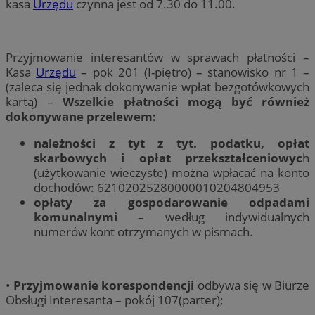
kasa
Urzędu
czynna jest od 7.30 do 11.00.
Przyjmowanie interesantów w sprawach płatności –
Kasa
Urzędu
– pok 201 (I-piętro) – stanowisko nr 1 –
(zaleca się jednak dokonywanie wpłat bezgotówkowych
kartą) –
Wszelkie płatności mogą być również
dokonywane przelewem:
należności z tyt z tyt. podatku, opłat
skarbowych i opłat przekształceniowyc
h
(użytkowanie wieczyste) można wpłacać na konto
dochodów: 62102025280000010204804953
opłaty za gospodarowanie odpadami
komunalnymi
– według indywidualnych
numerów kont otrzymanych w pismach.
•
Przyjmowanie korespondencji
odbywa się w Biurze
Obsługi Interesanta – pokój 107(parter);