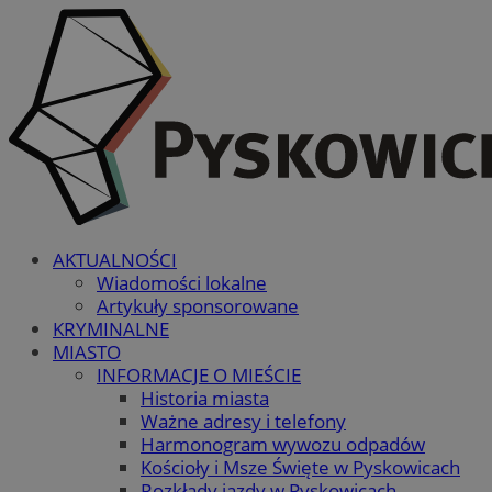
AKTUALNOŚCI
Wiadomości lokalne
Artykuły sponsorowane
KRYMINALNE
MIASTO
INFORMACJE O MIEŚCIE
Historia miasta
Ważne adresy i telefony
Harmonogram wywozu odpadów
Kościoły i Msze Święte w Pyskowicach
Rozkłady jazdy w Pyskowicach