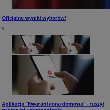
Oficjalne wyniki wyborów!
5
Aplikacja "Kwarantanna domowa" - ruszył
proces jej udostępniania