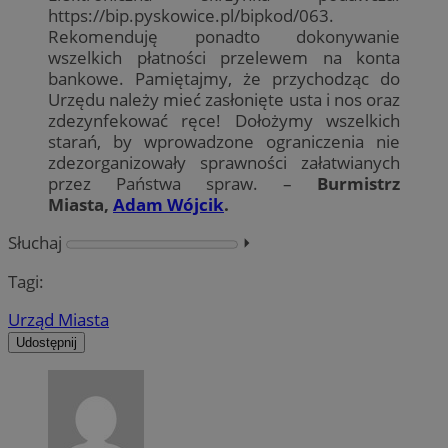
https://bip.pyskowice.pl/bipkod/063.
Rekomenduję ponadto dokonywanie
wszelkich płatności przelewem na konta
bankowe. Pamiętajmy, że przychodząc do
Urzędu należy mieć zasłonięte usta i nos oraz
zdezynfekować ręce! Dołożymy wszelkich
starań, by wprowadzone ograniczenia nie
zdezorganizowały sprawności załatwianych
przez Państwa spraw. –
Burmistrz
Miasta,
Adam Wójcik
.
Słuchaj
⏵︎
Tagi:
Urząd Miasta
Udostępnij