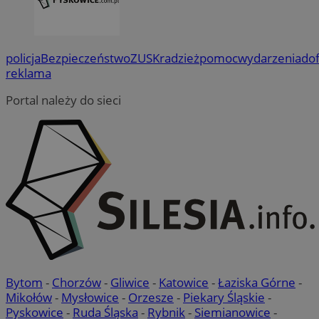
policja
Bezpieczeństwo
ZUS
Kradzież
pomoc
wydarzenia
do
reklama
Portal należy do sieci
Bytom
-
Chorzów
-
Gliwice
-
Katowice
-
Łaziska Górne
-
Mikołów
-
Mysłowice
-
Orzesze
-
Piekary Śląskie
-
Pyskowice
-
Ruda Śląska
-
Rybnik
-
Siemianowice
-