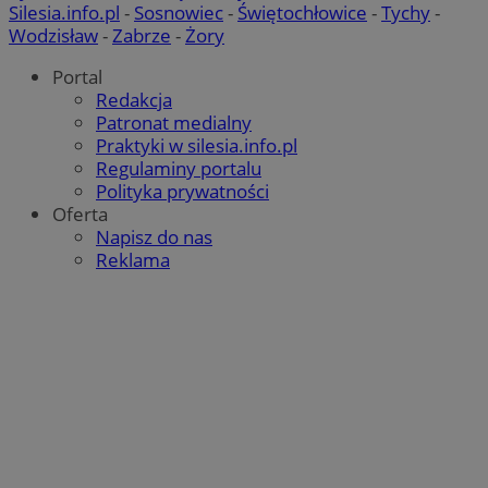
Silesia.info.pl
-
Sosnowiec
-
Świętochłowice
-
Tychy
-
Wodzisław
-
Zabrze
-
Żory
Portal
Redakcja
Patronat medialny
Praktyki w silesia.info.pl
Regulaminy portalu
Polityka prywatności
Oferta
Napisz do nas
Reklama