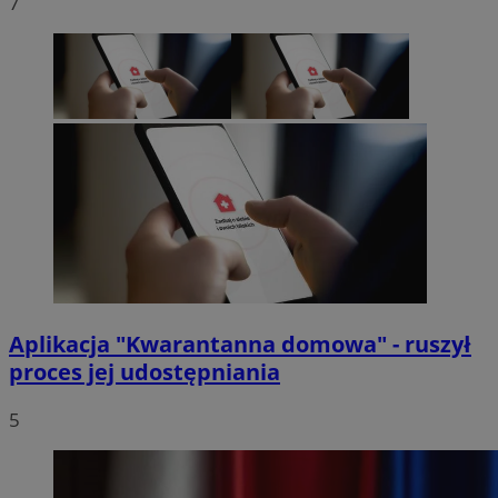
7
Aplikacja "Kwarantanna domowa" - ruszył
proces jej udostępniania
5