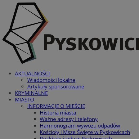
AKTUALNOŚCI
Wiadomości lokalne
Artykuły sponsorowane
KRYMINALNE
MIASTO
INFORMACJE O MIEŚCIE
Historia miasta
Ważne adresy i telefony
Harmonogram wywozu odpadów
Kościoły i Msze Święte w Pyskowicach
Rozkłady jazdy w Pyskowicach