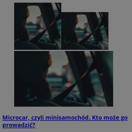
Microcar, czyli minisamochód. Kto może go
prowadzić?