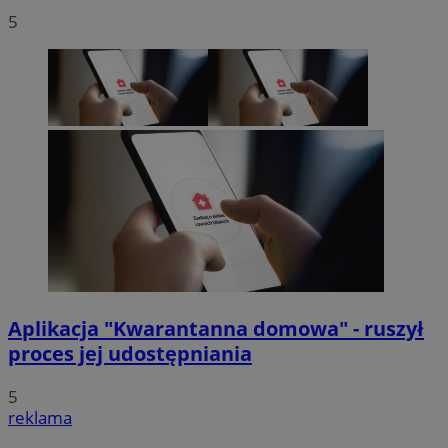
5
Aplikacja "Kwarantanna domowa" - ruszył
proces jej udostępniania
5
reklama