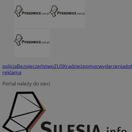
policja
Bezpieczeństwo
ZUS
Kradzież
pomoc
wydarzenia
do
reklama
Portal należy do sieci