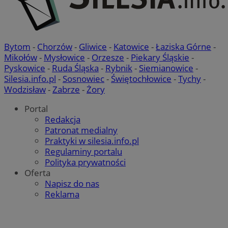
Bytom
-
Chorzów
-
Gliwice
-
Katowice
-
Łaziska Górne
-
Mikołów
-
Mysłowice
-
Orzesze
-
Piekary Śląskie
-
Pyskowice
-
Ruda Śląska
-
Rybnik
-
Siemianowice
-
Silesia.info.pl
-
Sosnowiec
-
Świętochłowice
-
Tychy
-
Wodzisław
-
Zabrze
-
Żory
Portal
Redakcja
Patronat medialny
Praktyki w silesia.info.pl
Regulaminy portalu
Polityka prywatności
Oferta
Napisz do nas
Reklama