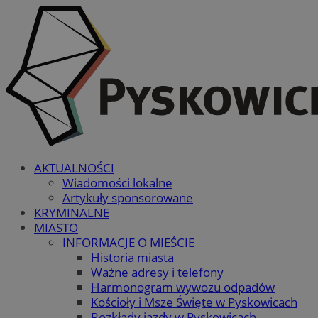
AKTUALNOŚCI
Wiadomości lokalne
Artykuły sponsorowane
KRYMINALNE
MIASTO
INFORMACJE O MIEŚCIE
Historia miasta
Ważne adresy i telefony
Harmonogram wywozu odpadów
Kościoły i Msze Święte w Pyskowicach
Rozkłady jazdy w Pyskowicach