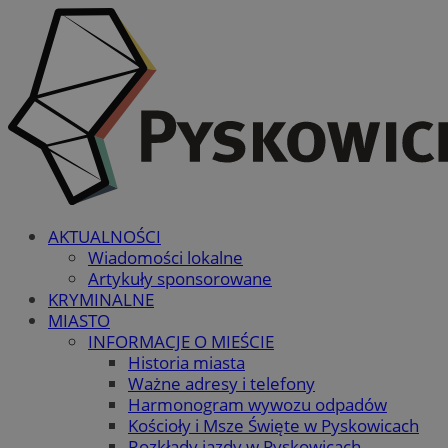
AKTUALNOŚCI
Wiadomości lokalne
Artykuły sponsorowane
KRYMINALNE
MIASTO
INFORMACJE O MIEŚCIE
Historia miasta
Ważne adresy i telefony
Harmonogram wywozu odpadów
Kościoły i Msze Święte w Pyskowicach
Rozkłady jazdy w Pyskowicach