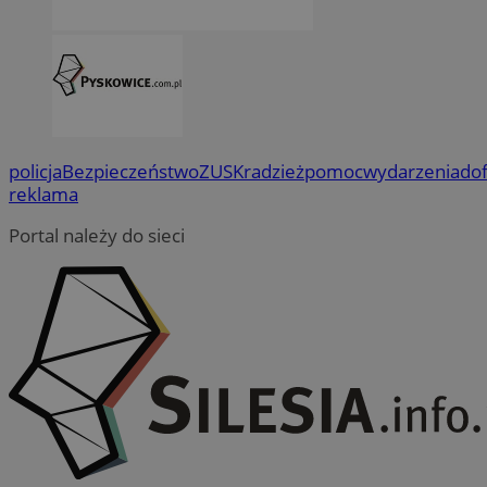
policja
Bezpieczeństwo
ZUS
Kradzież
pomoc
wydarzenia
do
reklama
Portal należy do sieci