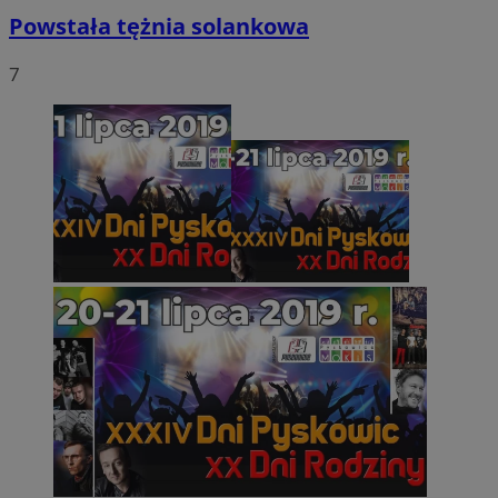
Powstała tężnia solankowa
7