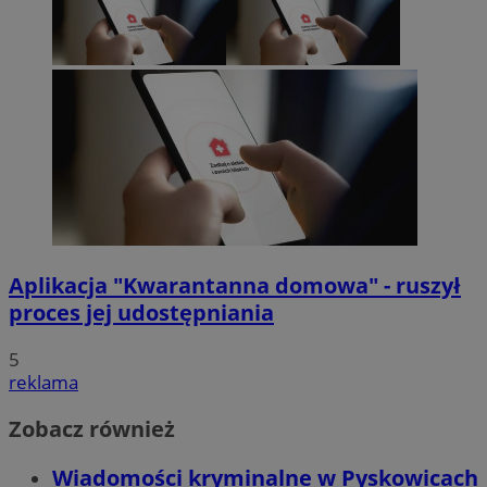
Aplikacja "Kwarantanna domowa" - ruszył
proces jej udostępniania
5
reklama
Zobacz również
Wiadomości kryminalne w Pyskowicach