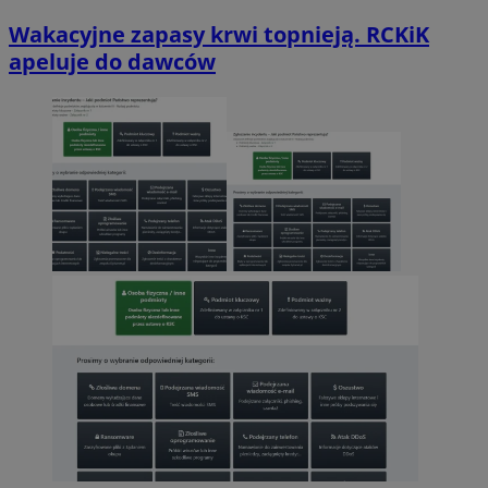
Wakacyjne zapasy krwi topnieją. RCKiK
apeluje do dawców