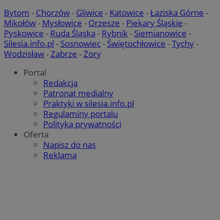
Bytom
-
Chorzów
-
Gliwice
-
Katowice
-
Łaziska Górne
-
Mikołów
-
Mysłowice
-
Orzesze
-
Piekary Śląskie
-
Pyskowice
-
Ruda Śląska
-
Rybnik
-
Siemianowice
-
Silesia.info.pl
-
Sosnowiec
-
Świętochłowice
-
Tychy
-
Wodzisław
-
Zabrze
-
Żory
Portal
Redakcja
Patronat medialny
Praktyki w silesia.info.pl
Regulaminy portalu
Polityka prywatności
Oferta
Napisz do nas
Reklama