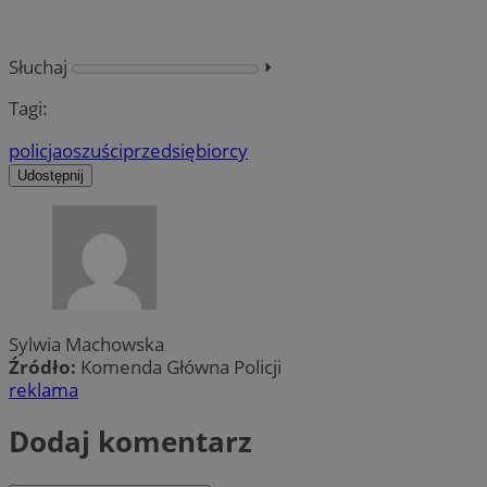
Słuchaj
⏵︎
Tagi:
policja
oszuści
przedsiębiorcy
Udostępnij
Sylwia Machowska
Źródło:
Komenda Główna Policji
reklama
Dodaj komentarz