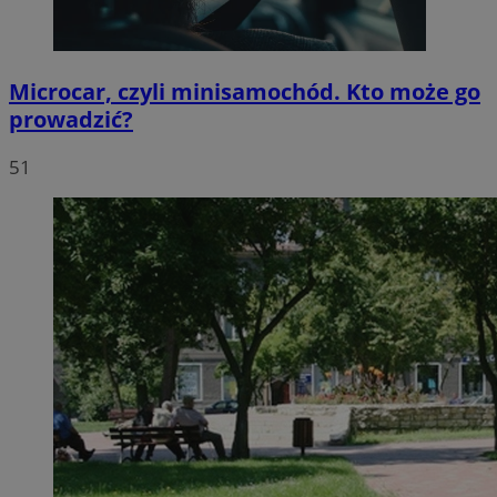
Microcar, czyli minisamochód. Kto może go
prowadzić?
51