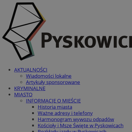
AKTUALNOŚCI
Wiadomości lokalne
Artykuły sponsorowane
KRYMINALNE
MIASTO
INFORMACJE O MIEŚCIE
Historia miasta
Ważne adresy i telefony
Harmonogram wywozu odpadów
Kościoły i Msze Święte w Pyskowicach
Rozkłady jazdy w Pyskowicach