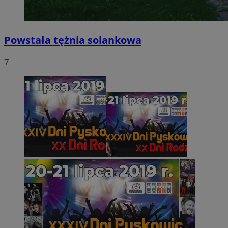
Powstała tężnia solankowa
7