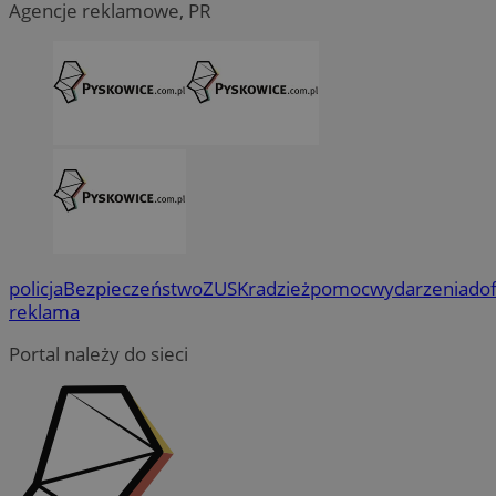
Agencje reklamowe, PR
policja
Bezpieczeństwo
ZUS
Kradzież
pomoc
wydarzenia
do
reklama
Portal należy do sieci