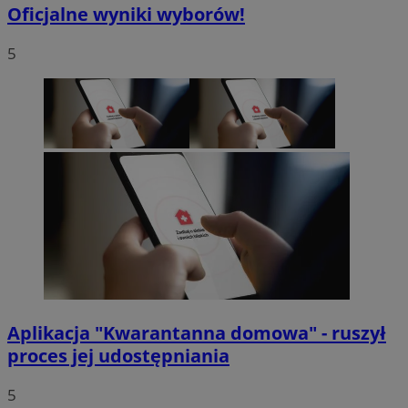
Oficjalne wyniki wyborów!
5
Aplikacja "Kwarantanna domowa" - ruszył
proces jej udostępniania
5