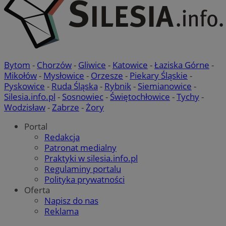
Bytom
-
Chorzów
-
Gliwice
-
Katowice
-
Łaziska Górne
-
Mikołów
-
Mysłowice
-
Orzesze
-
Piekary Śląskie
-
Pyskowice
-
Ruda Śląska
-
Rybnik
-
Siemianowice
-
Silesia.info.pl
-
Sosnowiec
-
Świętochłowice
-
Tychy
-
Wodzisław
-
Zabrze
-
Żory
Portal
Redakcja
Patronat medialny
Praktyki w silesia.info.pl
Regulaminy portalu
Polityka prywatności
Oferta
Napisz do nas
Reklama