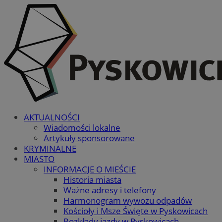
AKTUALNOŚCI
Wiadomości lokalne
Artykuły sponsorowane
KRYMINALNE
MIASTO
INFORMACJE O MIEŚCIE
Historia miasta
Ważne adresy i telefony
Harmonogram wywozu odpadów
Kościoły i Msze Święte w Pyskowicach
Rozkłady jazdy w Pyskowicach