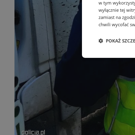
w tym wykorzysty
wyłącznie tej wi
zamiast na zgodz
chwili wycofać s
POKAŻ SZCZ
Niezbędne
Ni
Niezbędne pliki cook
zarządzanie kontem. 
Nazwa