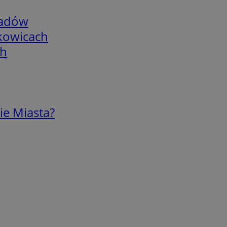
adów
skowicach
ch
ie Miasta?