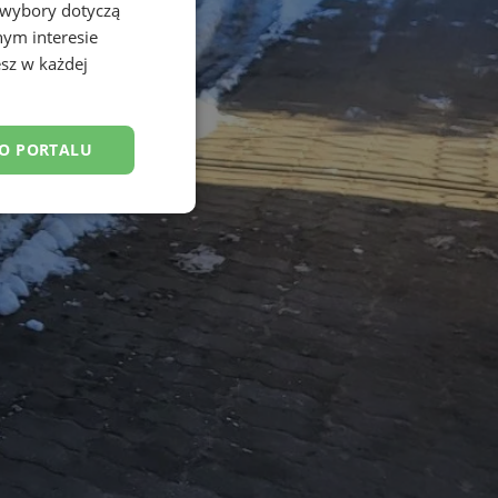
 wybory dotyczą
nym interesie
sz w każdej
DO PORTALU
esklasyfikowane
ane
owanie użytkownika i
j.