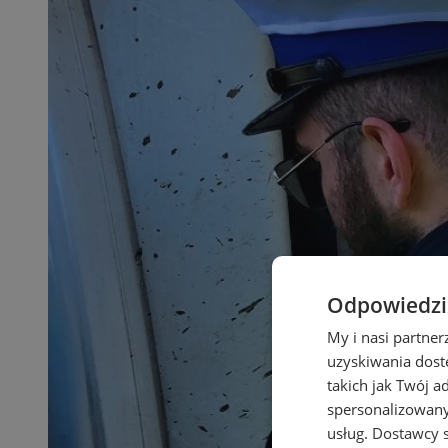
Odpowiedzia
My i nasi partne
uzyskiwania dost
takich jak Twój a
spersonalizowanyc
usług.
Dostawcy s