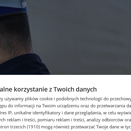
lne korzystanie z Twoich danych
rzy używamy plików cookie i podobnych technologii do przechow
ępu do informacji na Twoim urządzeniu oraz do przetwarzania 
dres IP, unikalne identyfikatory i dane przeglądania, w celu wyświ
h reklam i treści, pomiaru reklam i treści, analizy odbiorców or
tron trzecich (1910)
mogą również przetwarzać Twoje dane w tych