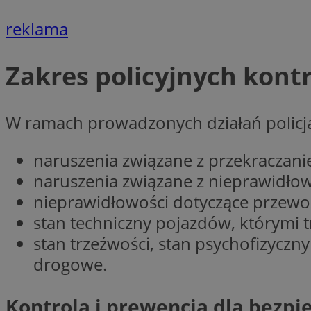
Nazwa
reklama
Nazwa
ustat_y6rnhl0sgwc
Nazwa
ustat_qtixygjb9ub
ustat_gid
test_cookie
Zakres policyjnych kontr
__Secure-YNID
ustat_ucijhkzXjde3
IDE
ustat_9myf32XcXje
W ramach prowadzonych działań policja
__eoi
ustat_e1fXggjnd6q
ustat_ugr1v6n1xr
naruszenia związane z przekraczan
YSC
_ga_KRG642HW80
ustat_0qdml9jpb4p
naruszenia związane z nieprawidł
ustat_a7pd4yq9deX
VISITOR_INFO1_LIV
nieprawidłowości dotyczące przewo
__gpi
ustat_icx3j72fr3j1j
stan techniczny pojazdów, którymi t
ustat_h2aqrz9xfljy
stan trzeźwości, stan psychofizycz
_ga
_fbp
drogowe.
__Secure-
Kontrola i prewencja dla bezp
ROLLOUT_TOKEN