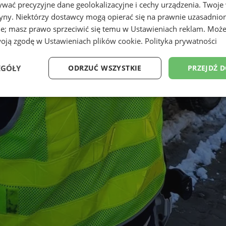
wać precyzyjne dane geolokalizacyjne i cechy urządzenia. Twoje
tryny. Niektórzy dostawcy mogą opierać się na prawnie uzasadnio
ie; masz prawo sprzeciwić się temu w
Ustawieniach reklam
. Może
woją zgodę w
Ustawieniach plików cookie
.
Polityka prywatności
EGÓŁY
ODRZUĆ WSZYSTKIE
PRZEJDŹ 
Wydajność
Targetowanie
Funkcjonalność
Ni
ezbędne
Wydajność
Targetowanie
Funkcjonalność
Niesklasyfikow
ie umożliwiają korzystanie z podstawowych funkcji strony internetowej, takich jak log
Bez niezbędnych plików cookie nie można prawidłowo korzystać ze strony internetowe
Provider
/
Okres
Opis
Domena
przechowywania