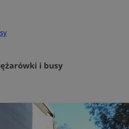
usy
ężarówki i busy