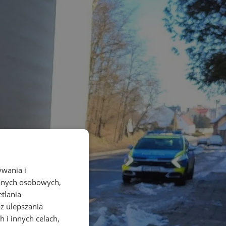
ywania i
danych osobowych,
etlania
az ulepszania
 i innych celach,