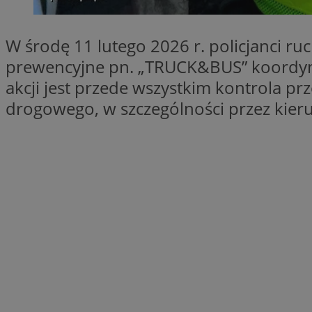
SessID
QeSessID
W środę 11 lutego 2026 r. policjanci r
MvSessID
prewencyjne pn. „TRUCK&BUS” koordy
VISITOR_PRIVACY_
akcji jest przede wszystkim kontrola 
drogowego, w szczególności przez kier
CookieScriptConse
__cf_bm
__cf_bm