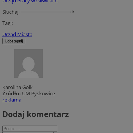
Urząd Pracy w Gliwicach
.
Słuchaj
⏵︎
Tagi:
Urząd Miasta
Udostępnij
Karolina Goik
Źródło:
UM Pyskowice
reklama
Dodaj komentarz