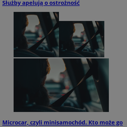
Służby apelują o ostrożność
Microcar, czyli minisamochód. Kto może go