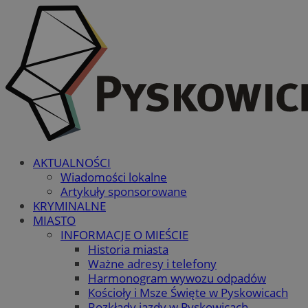
AKTUALNOŚCI
Wiadomości lokalne
Artykuły sponsorowane
KRYMINALNE
MIASTO
INFORMACJE O MIEŚCIE
Historia miasta
Ważne adresy i telefony
Harmonogram wywozu odpadów
Kościoły i Msze Święte w Pyskowicach
Rozkłady jazdy w Pyskowicach