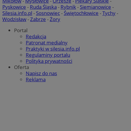
Mikołów
-
Mysłowice
-
Orzesze
-
Piekary Śląskie
-
Pyskowice
-
Ruda Śląska
-
Rybnik
-
Siemianowice
-
Silesia.info.pl
-
Sosnowiec
-
Świętochłowice
-
Tychy
-
Wodzisław
-
Zabrze
-
Żory
Portal
Redakcja
Patronat medialny
Praktyki w silesia.info.pl
Regulaminy portalu
Polityka prywatności
Oferta
Napisz do nas
Reklama