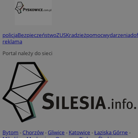
policja
Bezpieczeństwo
ZUS
Kradzież
pomoc
wydarzenia
do
reklama
Portal należy do sieci
Bytom
-
Chorzów
-
Gliwice
-
Katowice
-
Łaziska Górne
-