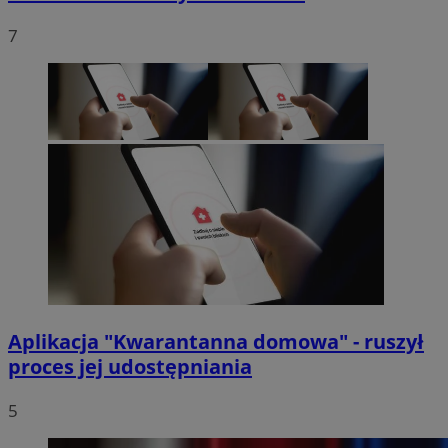
7
Aplikacja "Kwarantanna domowa" - ruszył
proces jej udostępniania
5