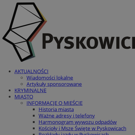
AKTUALNOŚCI
Wiadomości lokalne
Artykuły sponsorowane
KRYMINALNE
MIASTO
INFORMACJE O MIEŚCIE
Historia miasta
Ważne adresy i telefony
Harmonogram wywozu odpadów
Kościoły i Msze Święte w Pyskowicach
Rozkłady jazdy w Pyskowicach