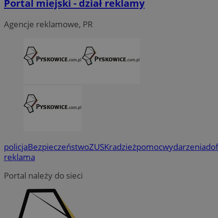
Portal miejski - dział reklamy
Agencje reklamowe, PR
policja
Bezpieczeństwo
ZUS
Kradzież
pomoc
wydarzenia
do
reklama
Portal należy do sieci