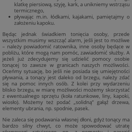
klatkę piersiową, szyję, kark, a unikniemy wstrząsu
termicznego,
pływając m.in. łódkami, kajakami, pamiętajmy o
założeniu kapoku.
Będąc jednak świadkiem tonięcia osoby, przede
wszystkim musimy wszcząć alarm, jeśli jest to możliwe
– należy powiadomić ratownika, inne osoby będące w
pobliżu, które mogą nam pomóc, zawiadomić służby. A
jeżeli już zdecydujemy się udzielić pomocy osobie
tonącej to zawsze w granicach naszych możliwości.
Oceńmy sytuację, bo jeśli nie posiada się umiejętności
pływania, a tonący jest daleko od brzegu, należy zdać
się na pomoc innych osób. Z kolei przy wydarzeniu
blisko brzegu, w miarę możliwości możemy skorzystać
z ewentualnego sprzętu (koła ratunkowe, liny, kapoki,
wiosło). Możemy też podać „solidną” gałąź drzewa,
elementy ubrania, np. spodnie, pasek.
Nie zaleca się podawania własnej dłoni, gdyż tonący ma
bardzo silny chwyt, co może spowodować utratę
równowagi ratującego, np. z pomostu i narazić