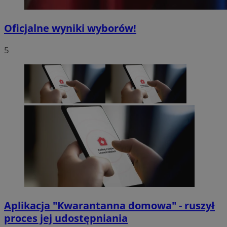
Oficjalne wyniki wyborów!
5
Aplikacja "Kwarantanna domowa" - ruszył
proces jej udostępniania