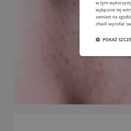
w tym wykorzysty
wyłącznie tej wi
zamiast na zgodz
chwili wycofać s
POKAŻ SZCZ
Niezbędne
Ni
Niezbędne pliki cook
zarządzanie kontem. 
Nazwa