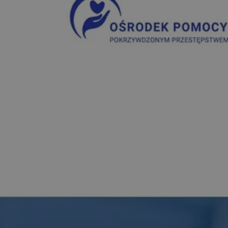
yfikator sesji.
yfikator sesji.
yfikator sesji.
o przechowywania
watności dla ich
dane dotyczące zgody
i i ustawienia
 preferencje zostaną
ch.
ez usługę Cookie-
eferencji
 pliki cookie. Jest
Cookie-Script.com
ania ludzi i botów.
ernetowej, ponieważ
aportów na temat
towej.
ania ludzi i botów.
ernetowej, ponieważ
aportów na temat
towej.