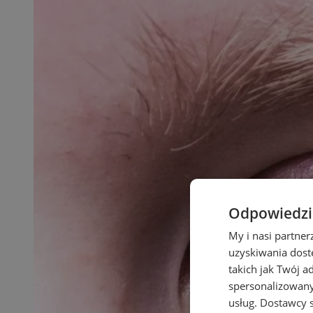
Odpowiedzia
My i nasi partne
uzyskiwania dost
takich jak Twój a
spersonalizowanyc
usług.
Dostawcy s