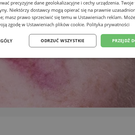
wać precyzyjne dane geolokalizacyjne i cechy urządzenia. Twoje
tryny. Niektórzy dostawcy mogą opierać się na prawnie uzasadnio
ie; masz prawo sprzeciwić się temu w
Ustawieniach reklam
. Może
woją zgodę w
Ustawieniach plików cookie
.
Polityka prywatności
EGÓŁY
ODRZUĆ WSZYSTKIE
PRZEJDŹ 
Wydajność
Targetowanie
Funkcjonalność
Ni
ezbędne
Wydajność
Targetowanie
Funkcjonalność
Niesklasyfikow
ie umożliwiają korzystanie z podstawowych funkcji strony internetowej, takich jak log
Bez niezbędnych plików cookie nie można prawidłowo korzystać ze strony internetowe
Provider
/
Okres
Opis
Domena
przechowywania