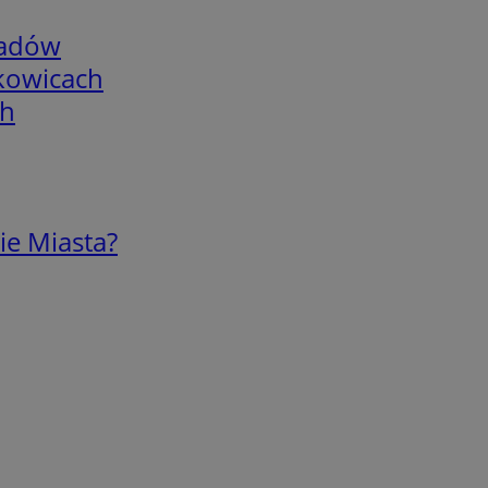
adów
skowicach
ch
ie Miasta?