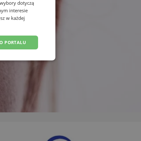
 wybory dotyczą
nym interesie
sz w każdej
DO PORTALU
esklasyfikowane
ane
owanie użytkownika i
j.