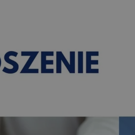
pyskowice.com.pl
1 rok
Ten plik cookie przechowuje ident
pyskowice.com.pl
1 rok
Ten plik cookie przechowuje ident
pyskowice.com.pl
1 rok
Ten plik cookie przechowuje ident
METADATA
5 miesięcy 4
Ten plik cookie jest używany d
YouTube
tygodnie
zgody użytkownika i wyboru pry
.youtube.com
interakcji z witryną. Rejestruje 
odwiedzającego na różne polityk
prywatności, zapewniając, że ich
uhonorowane w przyszłych sesja
nt
4 tygodnie 2 dni
Ten plik cookie jest używany prz
CookieScript
Script.com do zapamiętywania pr
pyskowice.com.pl
dotyczących zgody użytkownika na
to konieczne, aby baner cookie 
działał poprawnie.
29 minut 55
Ten plik cookie służy do rozróżni
Cloudflare Inc.
sekund
Jest to korzystne dla strony int
.twitter.com
Google Privacy Policy
umożliwia tworzenie ważnych r
korzystania z jej witryny interne
29 minut 59
Ten plik cookie służy do rozróżni
Cloudflare Inc.
sekund
Jest to korzystne dla strony int
.x.com
umożliwia tworzenie ważnych r
korzystania z jej witryny interne