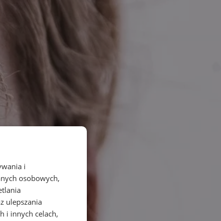
ywania i
danych osobowych,
etlania
az ulepszania
 i innych celach,