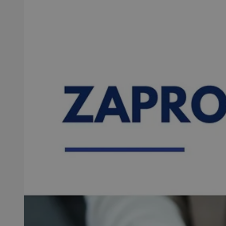
SessID
QeSessID
MvSessID
VISITOR_PRIVACY_
CookieScriptConse
__cf_bm
__cf_bm