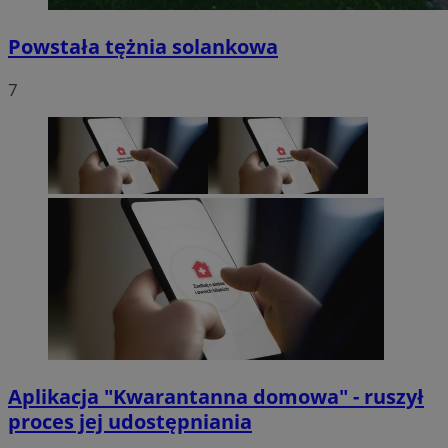
Powstała tężnia solankowa
7
Aplikacja "Kwarantanna domowa" - ruszył
proces jej udostępniania