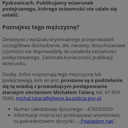
Pyskowicach. Publikujemy wizerunek
podejrzanego, którego tożsamości nie udało się
ustalić.
Poznajesz tego mężczyznę?
Detektywi z wydziału kryminalnego przeprowadzili
szczegółowe dochodzenie, ale, niestety, dotychczasowe
czynności nie doprowadziły do ustalenia tożsamości
podejrzewanego. Zaistniała konieczność publikacji
wizerunku.
Osoby, które rozpoznają tego mężczyznę lub
podejrzewają, kim on jest,
proszone są o podzielenie
się tą wiedzą z prowadzącym postępowanie
starszym sierżantem Michałem Tatarą
, tel. 47 859
0580,
michal.tatara@gliwice.ka.policja.gov.pl
.
Numer całodobowy dyżurnego – 478590550
Informacje można też przekazywać anonimowo,
za pośrednictwem skrzynki – „
Powiadom nas
”.