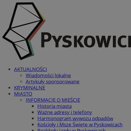
AKTUALNOŚCI
Wiadomości lokalne
Artykuły sponsorowane
KRYMINALNE
MIASTO
INFORMACJE O MIEŚCIE
Historia miasta
Ważne adresy i telefony
Harmonogram wywozu odpadów
Kościoły i Msze Święte w Pyskowicach
Rozkłady jazdy w Pyskowicach