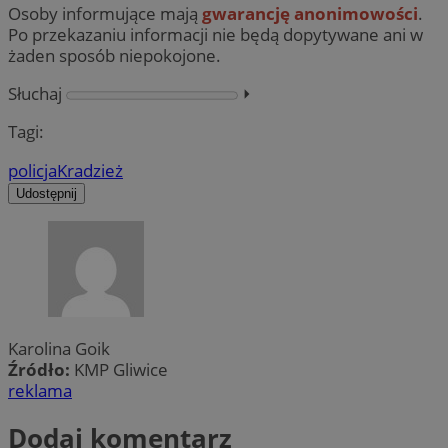
Osoby informujące mają
gwarancję anonimowości
.
Po przekazaniu informacji nie będą dopytywane ani w
żaden sposób niepokojone.
Słuchaj
⏵︎
Tagi:
policja
Kradzież
Udostępnij
Karolina Goik
Źródło:
KMP Gliwice
reklama
Dodaj komentarz