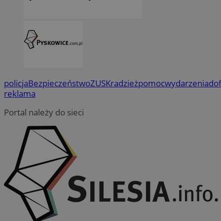
policja
Bezpieczeństwo
ZUS
Kradzież
pomoc
wydarzenia
do
reklama
Portal należy do sieci