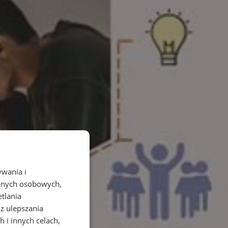
ywania i
danych osobowych,
etlania
az ulepszania
 i innych celach,