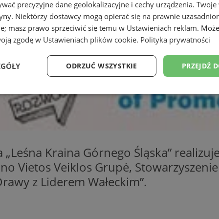
wać precyzyjne dane geolokalizacyjne i cechy urządzenia. Twoje
tryny. Niektórzy dostawcy mogą opierać się na prawnie uzasadnio
ie; masz prawo sprzeciwić się temu w
Ustawieniach reklam
. Może
woją zgodę w
Ustawieniach plików cookie
.
Polityka prywatności
EGÓŁY
ODRZUĆ WSZYSTKIE
PRZEJDŹ 
Wydajność
Targetowanie
Funkcjonalność
Ni
 „Leśna Kraina Górnego Śląska” realizuj
no Vietos Veiklos Grupė, Stowarzyszenie 
ezbędne
Wydajność
Targetowanie
Funkcjonalność
Niesklasyfikow
Drawy z Liderem Wałeckim”.
ie umożliwiają korzystanie z podstawowych funkcji strony internetowej, takich jak log
Bez niezbędnych plików cookie nie można prawidłowo korzystać ze strony internetowe
Provider
/
Okres
Opis
Domena
przechowywania