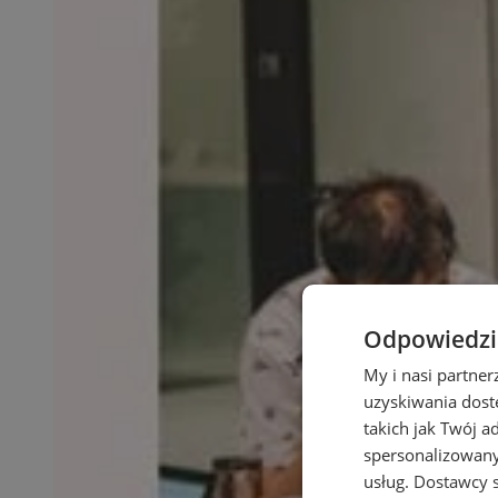
Odpowiedzia
My i nasi partne
uzyskiwania dost
takich jak Twój a
spersonalizowanyc
usług.
Dostawcy s