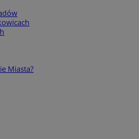
adów
skowicach
ch
ie Miasta?