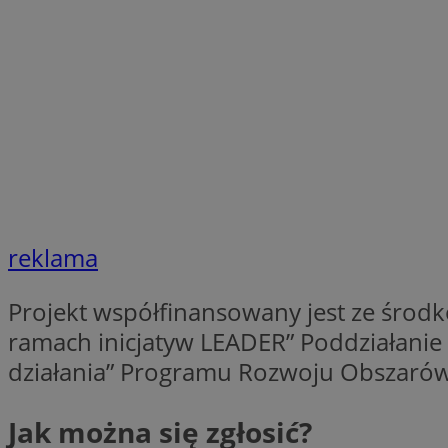
SessID
QeSessID
MvSessID
VISITOR_PRIVACY_
CookieScriptConse
reklama
__cf_bm
Projekt współfinansowany jest ze środk
ramach inicjatyw LEADER” Poddziałanie 1
__cf_bm
działania” Programu Rozwoju Obszarów 
Jak można się zgłosić?