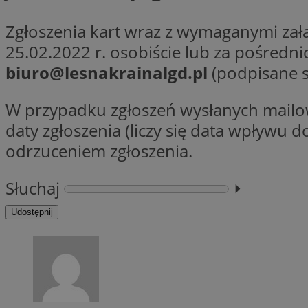
Nazwa
Zgłoszenia kart wraz z wymaganymi za
Nazwa
ustat_y6rnhl0sgwc
Nazwa
25.02.2022 r. osobiście lub za pośredn
ustat_qtixygjb9ub
ustat_gid
test_cookie
biuro@lesnakrainalgd.pl
(podpisane s
__Secure-YNID
ustat_ucijhkzXjde3
IDE
W przypadku zgłoszeń wysłanych mailo
ustat_9myf32XcXje
__eoi
daty zgłoszenia (liczy się data wpływu
ustat_e1fXggjnd6q
odrzuceniem zgłoszenia.
ustat_ugr1v6n1xr
YSC
_ga_KRG642HW80
ustat_0qdml9jpb4p
Słuchaj
⏵︎
ustat_a7pd4yq9deX
VISITOR_INFO1_LIV
__gpi
ustat_icx3j72fr3j1j
Udostępnij
ustat_h2aqrz9xfljy
_ga
_fbp
__Secure-
ROLLOUT_TOKEN