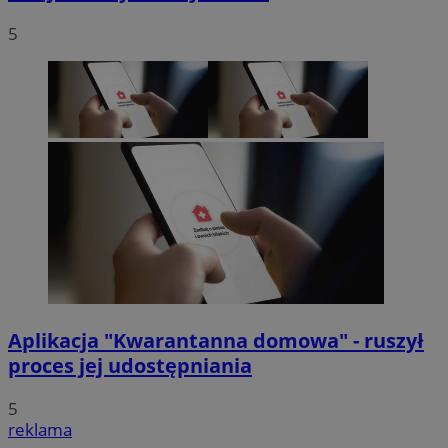
5
Aplikacja "Kwarantanna domowa" - ruszył
proces jej udostępniania
5
reklama