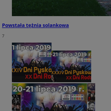
Powstała tężnia solankowa
7