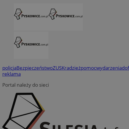
policja
Bezpieczeństwo
ZUS
Kradzież
pomoc
wydarzenia
do
reklama
Portal należy do sieci