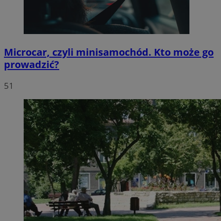
Microcar, czyli minisamochód. Kto może go
prowadzić?
51