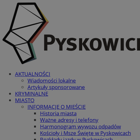
AKTUALNOŚCI
Wiadomości lokalne
Artykuły sponsorowane
KRYMINALNE
MIASTO
INFORMACJE O MIEŚCIE
Historia miasta
Ważne adresy i telefony
Harmonogram wywozu odpadów
Kościoły i Msze Święte w Pyskowicach
Rozkłady jazdy w Pyskowicach