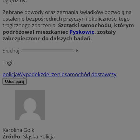
oględziny.
Zebrane dowody oraz zeznania świadków pozwolą na
ustalenie bezpośrednich przyczyn i okoliczności tego
tragicznego zdarzenia.
Szczątki samochodu, którym
podróżował mieszkaniec
Pyskowic
, zostały
zabezpieczone do dalszych badań.
Słuchaj
⏵︎
Tagi:
policja
Wypadek
zderzenie
samochód dostawczy
Udostępnij
Karolina Goik
Źródło:
Śląska Policja