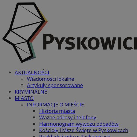
AKTUALNOŚCI
Wiadomości lokalne
Artykuły sponsorowane
KRYMINALNE
MIASTO
INFORMACJE O MIEŚCIE
Historia miasta
Ważne adresy i telefony
Harmonogram wywozu odpadów
Kościoły i Msze Święte w Pyskowicach
Rozkłady jazdy w Pyskowicach