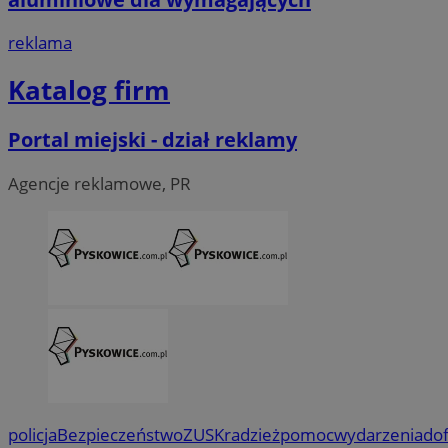
reklama
Katalog firm
Portal miejski - dział reklamy
Agencje reklamowe, PR
policja
Bezpieczeństwo
ZUS
Kradzież
pomoc
wydarzenia
do