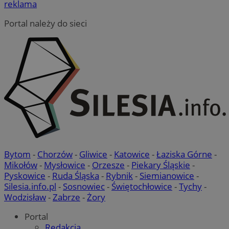
reklama
Portal należy do sieci
Bytom
-
Chorzów
-
Gliwice
-
Katowice
-
Łaziska Górne
-
Mikołów
-
Mysłowice
-
Orzesze
-
Piekary Śląskie
-
Pyskowice
-
Ruda Śląska
-
Rybnik
-
Siemianowice
-
Silesia.info.pl
-
Sosnowiec
-
Świętochłowice
-
Tychy
-
Wodzisław
-
Zabrze
-
Żory
Portal
Redakcja