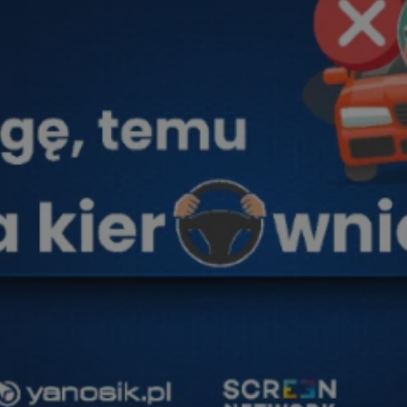
pyskowice.com.pl
1 rok
Ten plik cookie przechowuje ident
pyskowice.com.pl
1 rok
Ten plik cookie przechowuje ident
pyskowice.com.pl
1 rok
Ten plik cookie przechowuje ident
METADATA
5 miesięcy 4
Ten plik cookie jest używany d
YouTube
tygodnie
zgody użytkownika i wyboru pry
.youtube.com
interakcji z witryną. Rejestruje 
odwiedzającego na różne polityk
prywatności, zapewniając, że ich
uhonorowane w przyszłych sesja
nt
4 tygodnie 2 dni
Ten plik cookie jest używany prz
CookieScript
Script.com do zapamiętywania pr
pyskowice.com.pl
dotyczących zgody użytkownika na
to konieczne, aby baner cookie 
działał poprawnie.
29 minut 55
Ten plik cookie służy do rozróżni
Cloudflare Inc.
sekund
Jest to korzystne dla strony int
.twitter.com
Google Privacy Policy
umożliwia tworzenie ważnych r
korzystania z jej witryny interne
29 minut 59
Ten plik cookie służy do rozróżni
Cloudflare Inc.
sekund
Jest to korzystne dla strony int
.x.com
umożliwia tworzenie ważnych r
korzystania z jej witryny interne