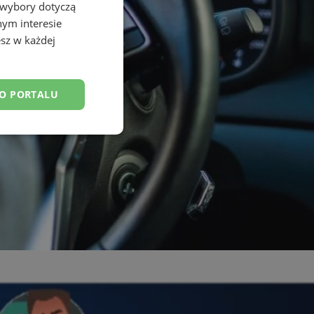
 wybory dotyczą
nym interesie
sz w każdej
DO PORTALU
esklasyfikowane
ane
owanie użytkownika i
j.