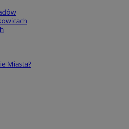
adów
skowicach
ch
ie Miasta?