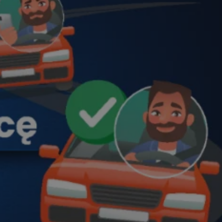
yfikator sesji.
yfikator sesji.
yfikator sesji.
o przechowywania
watności dla ich
dane dotyczące zgody
i i ustawienia
 preferencje zostaną
ch.
ez usługę Cookie-
eferencji
 pliki cookie. Jest
Cookie-Script.com
ania ludzi i botów.
ernetowej, ponieważ
aportów na temat
towej.
ania ludzi i botów.
ernetowej, ponieważ
aportów na temat
towej.