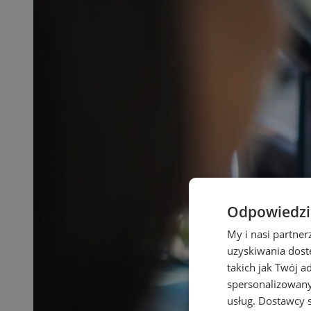
Odpowiedzia
My i nasi partne
uzyskiwania dost
takich jak Twój a
spersonalizowanyc
usług.
Dostawcy s