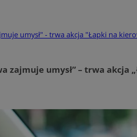
muje umysł" - trwa akcja "Łapki na kier
a zajmuje umysł” – trwa akcja „