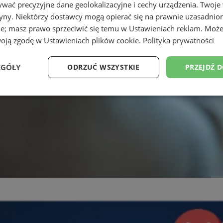
wać precyzyjne dane geolokalizacyjne i cechy urządzenia. Twoje
tryny. Niektórzy dostawcy mogą opierać się na prawnie uzasadnio
ie; masz prawo sprzeciwić się temu w
Ustawieniach reklam
. Może
woją zgodę w
Ustawieniach plików cookie
.
Polityka prywatności
EGÓŁY
ODRZUĆ WSZYSTKIE
PRZEJDŹ 
Wydajność
Targetowanie
Funkcjonalność
Ni
ezbędne
Wydajność
Targetowanie
Funkcjonalność
Niesklasyfikow
ie umożliwiają korzystanie z podstawowych funkcji strony internetowej, takich jak log
Bez niezbędnych plików cookie nie można prawidłowo korzystać ze strony internetowe
Provider
/
Okres
Opis
Domena
przechowywania