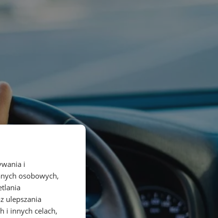
ywania i
danych osobowych,
etlania
az ulepszania
 i innych celach,