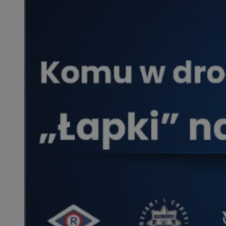
SessID
QeSessID
MvSessID
VISITOR_PRIVACY_
CookieScriptConse
__cf_bm
__cf_bm