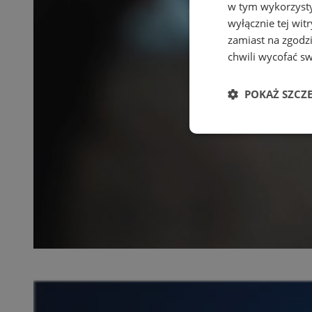
w tym wykorzysty
wyłącznie tej wi
zamiast na zgodz
chwili wycofać s
POKAŻ SZCZ
Niezbędne
Ni
Niezbędne pliki cook
zarządzanie kontem. 
Nazwa