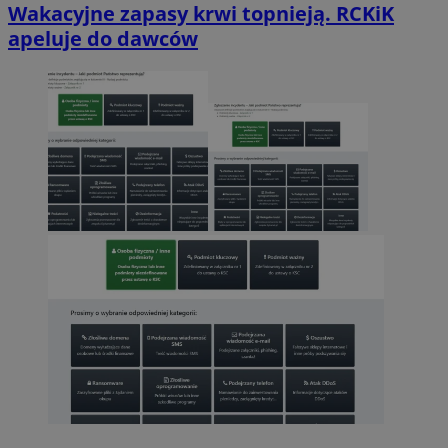
Wakacyjne zapasy krwi topnieją. RCKiK
apeluje do dawców