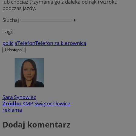
lub chociaż trzymania go z daleka od rąk i wzroku
podczas jazdy.
Słuchaj
⏵︎
Tagi:
policja
Telefon
Telefon za kierownicą
Udostępnij
Sara Synowiec
Źródło:
KMP Świętochłowice
reklama
Dodaj komentarz