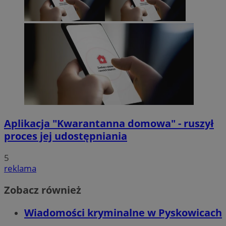
Aplikacja "Kwarantanna domowa" - ruszył
proces jej udostępniania
5
reklama
Zobacz również
Wiadomości kryminalne w Pyskowicach