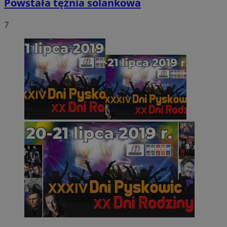
Powstała tężnia solankowa
7