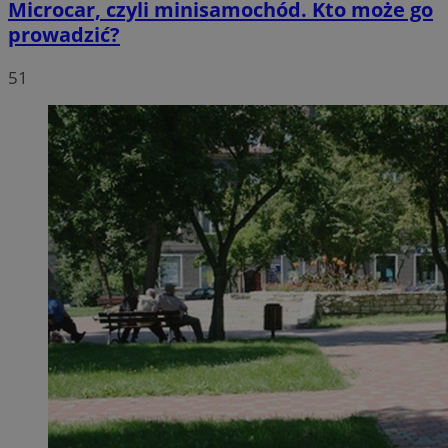
Microcar, czyli minisamochód. Kto może go
prowadzić?
51