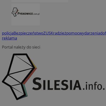
policja
Bezpieczeństwo
ZUS
Kradzież
pomoc
wydarzenia
do
reklama
Portal należy do sieci