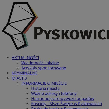
AKTUALNOŚCI
Wiadomości lokalne
Artykuły sponsorowane
KRYMINALNE
MIASTO
INFORMACJE O MIEŚCIE
Historia miasta
Ważne adresy i telefony
Harmonogram wywozu odpadów
Kościoły i Msze Święte w Pyskowicach
Rozkłady jazdy w Pyskowicach